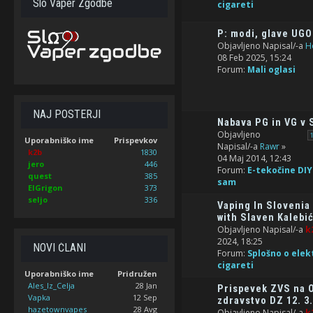
Slo Vaper Zgodbe
cigareti
P: modi, glave UG
Objavljeno Napisal/-a
H
08 Feb 2025, 15:24
Forum:
Mali oglasi
NAJ POSTERJI
Nabava PG in VG v 
Objavljeno
Uporabniško ime
Prispevkov
Napisal/-a
Rawr
»
k2b
1830
04 Maj 2014, 12:43
jero
446
Forum:
E-tekočine DIY
quest
385
sam
ElGrigon
373
seljo
336
Vaping In Slovenia
with Slaven Kalebi
Objavljeno Napisal/-a
k
2024, 18:25
NOVI ČLANI
Forum:
Splošno o elek
cigareti
Uporabniško ime
Pridružen
Ales_Iz_Celja
28 Jan
Prispevek ZVS na 
Vapka
12 Sep
zdravstvo DZ 12. 3.
hazetownvapes
28 Avg
Objavljeno Napisal/-a
k