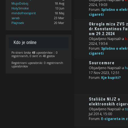
MujoDoboj
18 Avg
2024, 19:03
HolySmoke
13 Jun
Forum:
Splošno o elek
mindofreespirit
18 Maj
cigareti
sarab
23 Mar
Plajnsek
20 Mar
Okrogla miza ZVS 
dr.Konstantinos Fa
om 29.2.2024
Objavljeno Napisal/-a
k
Kdo je online
2024, 19:54
Forum:
Splošno o elek
Po strani brska
48
uporabnikov :: 0
cigareti
registriranih, 0 skrit in 48 gostov
Sourcemore
Registrirani uporabniki: 0 registriranih
uporabnikov
Objavljeno Napisal/-a
h
17 Nov 2023, 12:51
Forum:
Kje kupiti?
Stališče NIJZ o
elektronskih cigar
Objavljeno Napisal/-a
t
Jul 2014, 15:00
Forum:
E-cigareta in 