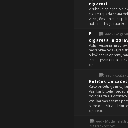
cigareti
V rubriko splošno o ele
cigareti spada resna de
vsem, česar niste uspeli 
nobeno drugo rubriko.
E-
cigareta in zdra
Vplivi vejpanja na zdravj
morebitne težave,razisk
tekočinah in opremi, m
insiderjev in outsiderjev 
cig
Kotiček za začet
Kako pričeti, kje in kaj ku
Vse, kar bi želeli vedeti
odločite za elektronsko 
Vse, kar vas zanima pot
se že odločili za elektr
cigareto.