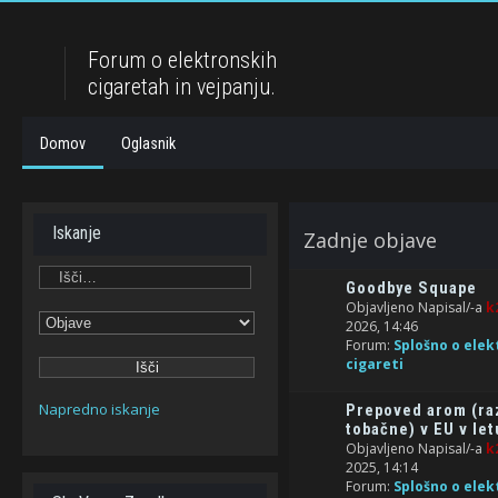
Forum o elektronskih
cigaretah in vejpanju.
Domov
Oglasnik
Iskanje
Zadnje objave
Goodbye Squape
Objavljeno Napisal/-a
k
2026, 14:46
Forum:
Splošno o elek
cigareti
Napredno iskanje
Prepoved arom (ra
tobačne) v EU v let
Objavljeno Napisal/-a
k
2025, 14:14
Forum:
Splošno o elek