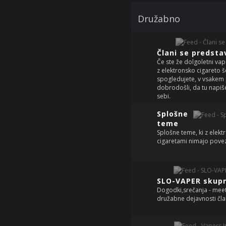
Družabno
Člani se predsta
Če ste že dolgoletni vape
z elektronsko cigareto š
spogledujete, v vsakem 
dobrodošli, da tu napiš
sebi.
Splošne
teme
Splošne teme, ki z elekt
cigaretami nimajo pove
SLO-VAPER skup
Dogodki,srečanja - meeti
družabne dejavnosti čl