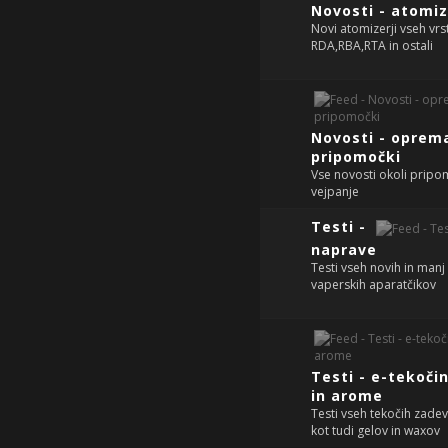
Novosti - atomiz
Novi atomizerji vseh vrst
RDA,RBA,RTA in ostali
Novosti - oprema
pripomočki
Vse novosti okoli prip
vejpanje
Testi -
naprave
Testi vseh novih in manj
vaperskih aparatčikov
Testi - e-tekoči
in arome
Testi vseh tekočih zadev
kot tudi gelov in waxov