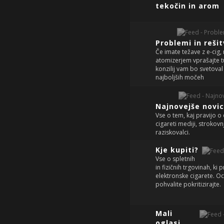
tekočin in arom
Problemi in reši
Če imate težave z e-cig
atomizerjem vprašajte tu
konzilij vam bo svetoval
najboljših močeh
Najnovejše novi
Vse o tem, kaj pravijo o 
cigareti mediji, strokovnj
raziskovalci.
Kje kupiti?
Vse o spletnih
in fizičnih trgovinah, ki 
elektronske cigarete. Oc
pohvalite pokritizirajte.
Mali
oglasi