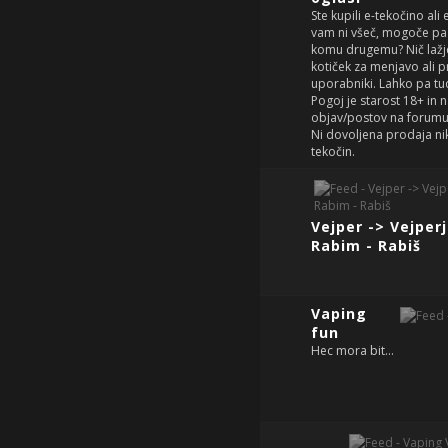
Ste kupili e-tekočino ali 
vam ni všeč, mogoče pa
komu drugemu? Nič lažje
kotiček za menjavo ali
uporabniki. Lahko pa tu
Pogoj je starost 18+ in 
objav/postov na forumu
Ni dovoljena prodaja nik
tekočin.
Vejper -> Vejperj
Rabim - Rabiš
Vaping
fun
Hec mora bit...