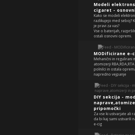
Modeli elektron
cigaret - osnovn
Kako se modeli elektron
razlikujejo med seboj? 
je pravi za vas?
Vse o baterijah, razpršiln
ostali osnovni opremi.
MODificirane e-
Mehanični in regulirani 
atomizerji RBA,RDA,RTA ,
polnilci in ostala oprem
napredno vejpanje
DIY sekcija - mo
naprave,atomizer
pripomočki
Za vse ki ustvarjate ali r
da bi kaj sami ustvarili
e-cig