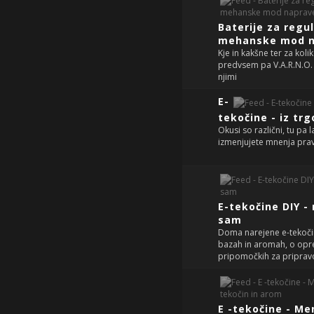
Baterije za regul
mehanske mod n
Kje in kakšne ter za kolik
predvsem pa V.A.R.N.O. 
njimi
E-
tekočine - iz trg
Okusi so različni, tu pa 
izmenjujete mnenja pra
E-tekočine DIY -
sam
Doma narejene e-tekočin
bazah in aromah, o opr
pripomočkih za pripravo
E -tekočine - Me