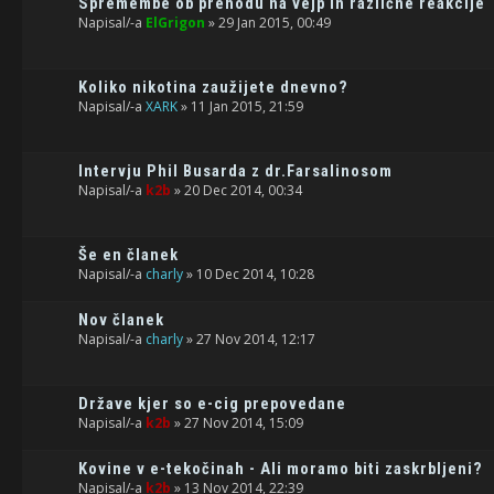
Spremembe ob prehodu na vejp in različne reakcije
Napisal/-a
ElGrigon
» 29 Jan 2015, 00:49
Koliko nikotina zaužijete dnevno?
Napisal/-a
XARK
» 11 Jan 2015, 21:59
Intervju Phil Busarda z dr.Farsalinosom
Napisal/-a
k2b
» 20 Dec 2014, 00:34
Še en članek
Napisal/-a
charly
» 10 Dec 2014, 10:28
Nov članek
Napisal/-a
charly
» 27 Nov 2014, 12:17
Države kjer so e-cig prepovedane
Napisal/-a
k2b
» 27 Nov 2014, 15:09
Kovine v e-tekočinah - Ali moramo biti zaskrbljeni?
Napisal/-a
k2b
» 13 Nov 2014, 22:39