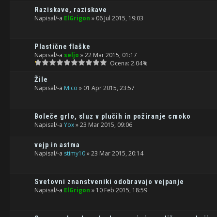
Raziskave, raziskave
Napisal/-a
ElGrigon
» 06 Jul 2015, 19:03
Plastične flaške
Napisal/-a
seljo
» 22 Mar 2015, 01:17
Ocena: 2.04%
Žile
Napisal/-a
Mico
» 01 Apr 2015, 23:57
Boleče grlo, sluz v plučih in požiranje cmoko
Napisal/-a
Yox
» 23 Mar 2015, 09:06
vejp in astma
Napisal/-a
stimy10
» 23 Mar 2015, 20:14
Svetovni znanstveniki odobravajo vejpanje
Napisal/-a
ElGrigon
» 10 Feb 2015, 18:59