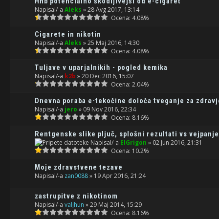
Hnb potencialno škodljivejši od e-cigaret
Napisal/-a
Aleks
» 28 Avg 2017, 13:14
Ocena: 4.08%
Cigarete in nikotin
Napisal/-a
Aleks
» 25 Maj 2016, 14:30
Ocena: 4.08%
Tuljave v uparjalnikih - pogled kemika
Napisal/-a
k2b
» 20 Dec 2016, 15:07
Ocena: 2.04%
Dnevna poraba e-tekočine določa tveganje za zdravj
Napisal/-a
jero
» 09 Nov 2016, 22:34
Ocena: 8.16%
Rentgenske slike pljuč, splošni rezultati vs vejpanje
Napisal/-a
ElGrigon
» 02 Jun 2016, 21:31
Ocena: 10.2%
Moje zdravstvene tezave
Napisal/-a
zan0088
» 19 Apr 2016, 21:24
zastrupitve z nikotinom
Napisal/-a
valjhun
» 29 Maj 2014, 15:29
Ocena: 8.16%