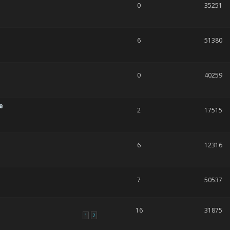
0
35251
6
51380
0
40259
e
2
17515
6
12316
7
50537
16
31875
1
2