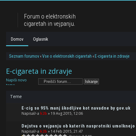
Forum o elektronskih
cigaretah in vejpanju.
Domov
Oglasnik
Seznam forumov
‹
Vse o elektronskih cigaretah
‹
E-cigareta in zdravje
E-cigareta in zdravje
Napiši novo
temo
Teme
E-cig so 95% manj škodljive kot navadne by gov.uk
Napisal/-a
k2b
» 19 Avg 2015, 12:06
Dejstva o vejpanju ob katerih nasprotniki umolknejo 
Napisal/-a
k2b
» 14 Feb 2015, 21:47