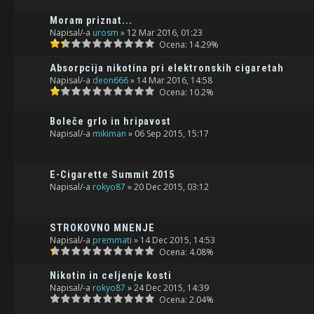
Moram priznat...
Napisal/-a
urosm
» 12 Mar 2016, 01:23
Ocena: 14.29%
Absorpcija nikotina pri elektronskih cigaretah
Napisal/-a
deon666
» 14 Mar 2016, 14:58
Ocena: 10.2%
Boleče grlo in hripavost
Napisal/-a
mikiman
» 06 Sep 2015, 15:17
E-Cigarette Summit 2015
Napisal/-a
rokyo87
» 20 Dec 2015, 03:12
STROKOVNO MNENJE
Napisal/-a
premmati
» 14 Dec 2015, 14:53
Ocena: 4.08%
Nikotin in celjenje kosti
Napisal/-a
rokyo87
» 24 Dec 2015, 14:39
Ocena: 2.04%