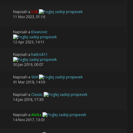
Napisal/-a
k2b
11 Nov 2023, 01:16
Napisal/-a
Đivanović
12 Apr 2023, 14:11
Napisal/-a
hattrick11
30 Jan 2019, 00:07
Napisal/-a
StiVi
01 Mar 2018, 14:59
Napisal/-a
Classic
14 Jan 2018, 17:39
Napisal/-a
Aleks
14 Nov 2017, 13:01