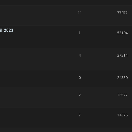
11
77077
il 2023
1
53194
4
27314
0
24330
2
38527
7
14378