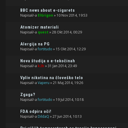
BBC news about e-cigarets
Napisal/-a
ElGrigon
» 10 Nov 2014, 19:53
Atomizer materiali
Napisal/-a
quest
» 28 Okt 2014, 00:29
Alergija na PG
Napisal/-a
fortitudo
» 15 Okt 2014, 12:29
Nova študija o e-tekočinah
Napisal/-a
k2b
» 31 Jan 2014, 23:49
Vpliv nikotina na človeško telo
Napisal/-a
Vaperu
» 21 Maj 2014, 19:26
Zgaga?
Napisal/-a
fortitudo
» 19 Jul 2014, 10:18
FDA odpira oči!
Napisal/-a
DildaQ
» 27 Jun 2014, 10:13