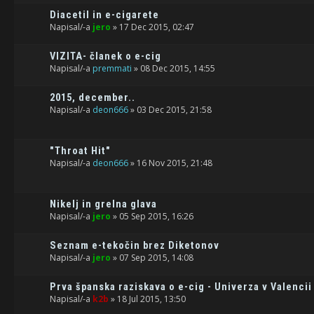
Diacetil in e-cigarete
Napisal/-a
jero
» 17 Dec 2015, 02:47
VIZITA- članek o e-cig
Napisal/-a
premmati
» 08 Dec 2015, 14:55
2015, december..
Napisal/-a
deon666
» 03 Dec 2015, 21:58
"Throat Hit"
Napisal/-a
deon666
» 16 Nov 2015, 21:48
Nikelj in grelna glava
Napisal/-a
jero
» 05 Sep 2015, 16:26
Seznam e-tekočin brez Diketonov
Napisal/-a
jero
» 07 Sep 2015, 14:08
Prva španska raziskava o e-cig - Univerza v Valencii
Napisal/-a
k2b
» 18 Jul 2015, 13:50