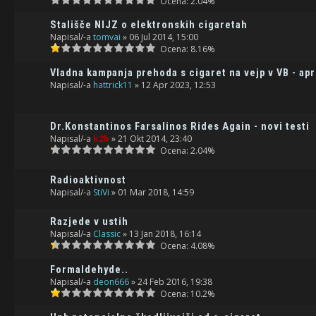
Ocena: 2.04%
Stališče NIJZ o elektronskih cigaretah
Napisal/-a
tomvai
» 06 Jul 2014, 15:00
Ocena: 8.16%
Vladna kampanja prehoda s cigaret na vejp v VB - apr
Napisal/-a
hattrick11
» 12 Apr 2023, 12:53
Dr.Konstantinos Farsalinos Rides Again - novi testi
Napisal/-a
k2b
» 21 Okt 2014, 23:40
Ocena: 2.04%
Radioaktivnost
Napisal/-a
StiVi
» 01 Mar 2018, 14:59
Razjede v ustih
Napisal/-a
Classic
» 13 Jan 2018, 16:14
Ocena: 4.08%
Formaldehyde..
Napisal/-a
deon666
» 24 Feb 2016, 19:38
Ocena: 10.2%