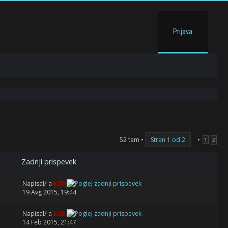
Prijava
52 tem •
Stran
1
od
2
•
1
2
Zadnji prispevek
Napisal/-a
k2b
19 Avg 2015, 19:44
Napisal/-a
k2b
14 Feb 2015, 21:47