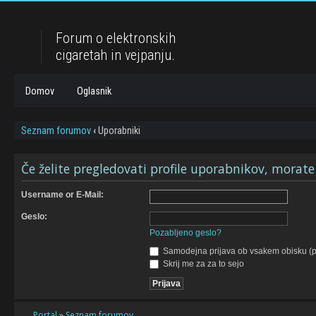
Forum o elektronskih
cigaretah in vejpanju.
Domov
Oglasnik
Seznam forumov
‹
Uporabniki
Če želite pregledovati profile uporabnikov, morate bi
Username or E-Mail:
Geslo:
Pozabljeno geslo?
Samodejna prijava ob vsakem obisku (p
Skrij me za za to sejo
Portal
»
Seznam forumov