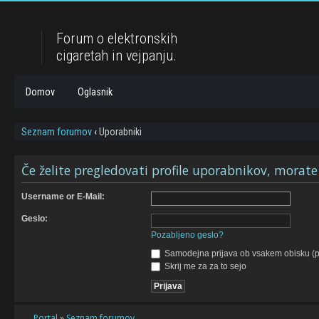
Forum o elektronskih
cigaretah in vejpanju.
Domov
Oglasnik
Seznam forumov
‹
Uporabniki
Če želite pregledovati profile uporabnikov, morate bi
Username or E-Mail:
Geslo:
Pozabljeno geslo?
Samodejna prijava ob vsakem obisku (p
Skrij me za za to sejo
Portal
»
Seznam forumov