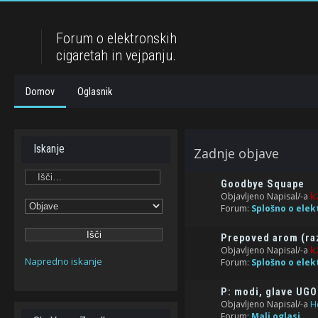
Forum o elektronskih
cigaretah in vejpanju.
Domov
Oglasnik
Iskanje
Zadnje objave
Goodbye Squape
Objavljeno Napisal/-a
k
Forum:
Splošno o elek
Prepoved arom (raz
Objavljeno Napisal/-a
k
Napredno iskanje
Forum:
Splošno o elek
P: modi, glave UG
Objavljeno Napisal/-a
H
Forum:
Mali oglasi