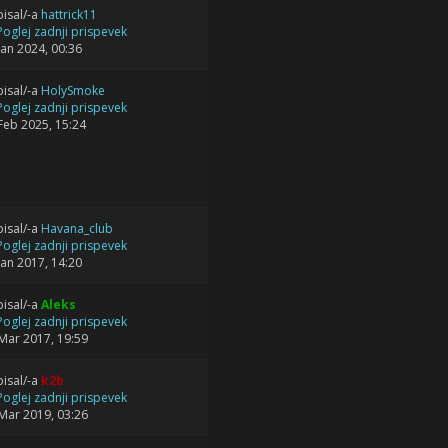
isal/-a
hattrick11
Jan 2024, 00:36
isal/-a
HolySmoke
Feb 2025, 15:24
isal/-a
Havana_club
Jan 2017, 14:20
isal/-a
Aleks
Mar 2017, 19:59
isal/-a
k2b
Mar 2019, 03:26