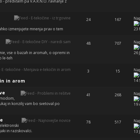
iko - predvsem pa V.A.R.N.O. ravnanje z
Nap
24
167
 lahko izmenjujete mnenja prav o tem
23 
Nap
48
707
ie, vse o bazah in aromah, o opremi in
26 
 le-teh
Nap
3
15
in in arom
14 
tve
Nap
41
268
, modom,
kaj in konzilij vam bo svetoval po
19 
ce
Nap
78
517
elektronski
aki in raziskovalci.
13 