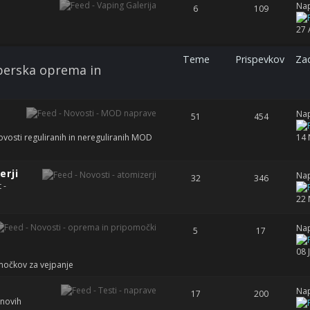
Nap
6
109
27 
Teme
Prispevkov
Zad
aperska oprema in
Nap
51
454
vosti reguliranih in nereguliranih MOD
14 
erji
Nap
32
346
 -
22 
Nap
5
17
08 
močkov za vejpanje
Nap
17
200
 novih