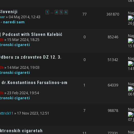
08 
Sloveniji
...
1
4
5
6
Nap
77
361870
awr
» 04 Maj 2014, 12:43
 - naredi sam
26 
| Podcast with Slaven Kalebić
Nap
0
85246
2b
» 15 Mar 2024, 18:25
tronski cigareti
15 
dboru za zdravstvo DZ 12. 3.
Nap
0
51342
2b
» 14 Mar 2024, 19:03
14 
tronski cigareti
 dr.Konstantinos Farsalinos-om
Nap
1
64339
2b
» 23 Feb 2024, 19:54
06 
tronski cigareti
Nap
7
98878
attrick11
» 17 Nov 2023, 12:51
07 
ektronskih cigaretah
Nap
11
77331