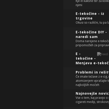
Kje in kakšne ter za kol
njimi
E-tekočine - iz
trgovine
Okusi so različni, tu pa
E-tekočine DIY -
naredi sam
Doma narejene e-tekočin
pripomočkih za pripravo
E -
tekočine -
Menjava e-tekoč
Problemi in reši
Če imate težave z e-cig
atomizerjem vprašajte tu
najboljših močeh
Najnovejše novi
Vse o tem, kaj pravijo o 
cigareti mediji, strokovnj