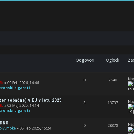
Odgovori
Ogledi
Zad
Nap
0
2540
2b
» 09 Feb 2026, 14:46
tronski cigareti
09 
en tobačne) v EU v letu 2025
Nap
3
19737
2b
» 02 Maj 2025, 14:14
tronski cigareti
19 
ODNO
Nap
0
28378
olySmoke
» 08 Feb 2025, 15:24