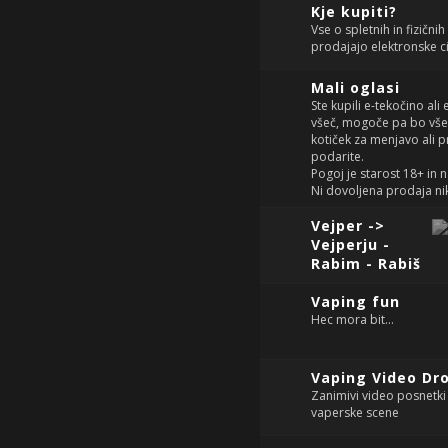
Kje kupiti?
Vse o spletnih in fizičnih
prodajajo elektronske ci
Mali oglasi
Ste kupili e-tekočino ali 
všeč, mogoče pa bo všeč
kotiček za menjavo ali 
podarite.
Pogoj je starost 18+ in
Ni dovoljena prodaja nik
Vejper ->
Vejperju -
Rabim - Rabiš
Vaping fun
Hec mora bit...
Vaping Video Dr
Zanimivi video posnetki
vaperske scene