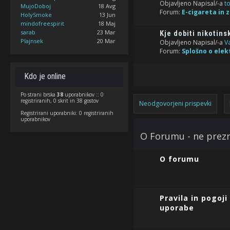
Objavljeno Napisal/-a
t
MujoDoboj
18 Avg
Forum:
E-cigareta in 
HolySmoke
13 Jun
mindofreespirit
18 Maj
sarab
23 Mar
Kje dobiti nikotins
Plajnsek
20 Mar
Objavljeno Napisal/-a
V
Forum:
Splošno o elek
Kdo je online
Po strani brska
38
uporabnikov :: 0
registriranih, 0 skrit in 38 gostov
Neodgovorjeni prispevki
Registrirani uporabniki: 0 registriranih
uporabnikov
O Forumu - ne prezr
O forumu
Pravila in pogoji
uporabe