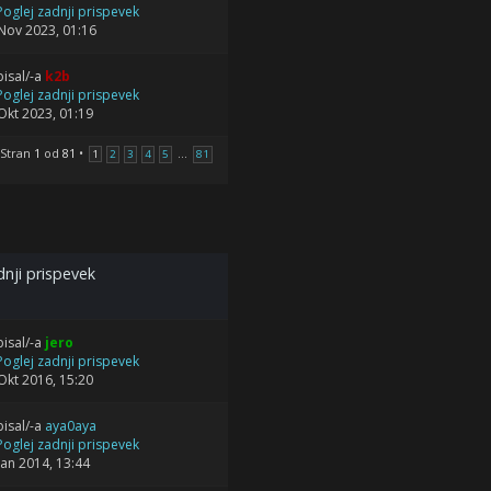
Nov 2023, 01:16
isal/-a
k2b
Okt 2023, 01:19
 Stran
1
od
81
•
...
1
2
3
4
5
81
nji prispevek
isal/-a
jero
Okt 2016, 15:20
isal/-a
aya0aya
Jan 2014, 13:44