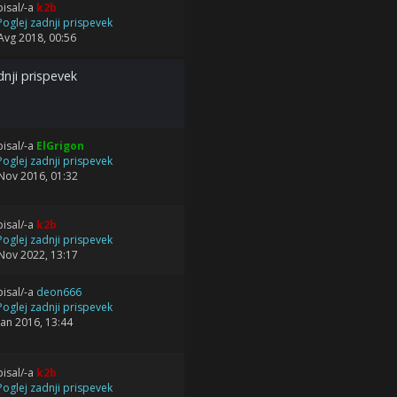
isal/-a
k2b
Avg 2018, 00:56
nji prispevek
isal/-a
ElGrigon
Nov 2016, 01:32
isal/-a
k2b
Nov 2022, 13:17
isal/-a
deon666
Jan 2016, 13:44
isal/-a
k2b