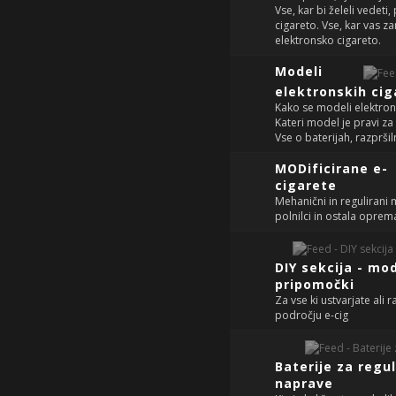
Vse, kar bi želeli vedeti
cigareto. Vse, kar vas z
elektronsko cigareto.
Modeli
elektronskih cig
Kako se modeli elektrons
Kateri model je pravi za
Vse o baterijah, razpršil
MODificirane e-
cigarete
Mehanični in regulirani 
polnilci in ostala opre
DIY sekcija - mo
pripomočki
Za vse ki ustvarjate ali r
področju e-cig
Baterije za reg
naprave