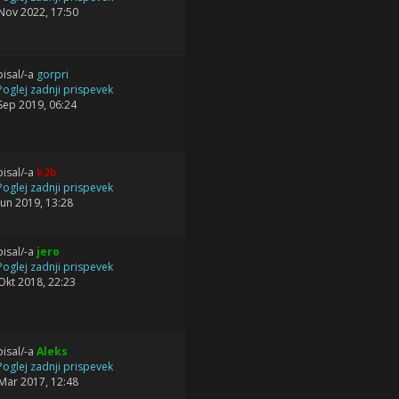
Nov 2022, 17:50
isal/-a
gorpri
Sep 2019, 06:24
isal/-a
k2b
Jun 2019, 13:28
isal/-a
jero
Okt 2018, 22:23
isal/-a
Aleks
Mar 2017, 12:48