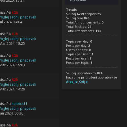
Feb 2025, 15:24
Totals
isal/-a
k2b
Skupaj
6779
prispevkov
Skupaj tem
826
Jul 2024, 14:04
Total Announcements:
0
Total Stickies:
24
Total Attachments:
113
isal/-a
k2b
Topics per day:
0
Mar 2024, 18:25
Posts per day:
2
Users per day:
0
Topics per user:
1
isal/-a
k2b
Posts per user:
8
Posts per topic:
8
Mar 2024, 19:03
Skupaj uporabnikov
824
Nazadnje pridruženi uporabnik je
isal/-a
k2b
Ales_Iz_Celja
Mar 2024, 14:29
isal/-a
hattrick11
Jan 2024, 00:36
isal/-a
k2b