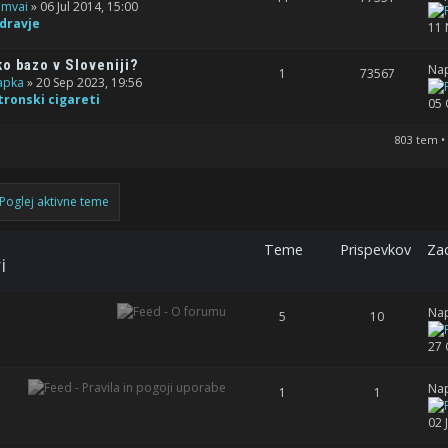
omvai
» 06 Jul 2014, 15:00
zdravje
11 
ko bazo v Sloveniji?
Nap
1
73567
apka
» 20 Sep 2023, 19:56
tronski cigareti
05 
803 tem •
Poglej aktivne teme
Teme
Prispevkov
Zad
i
Nap
5
10
27 
Nap
1
1
02 