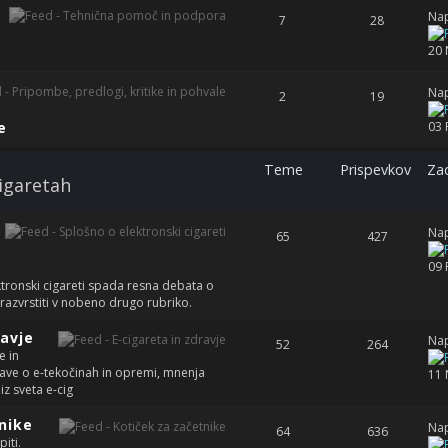
Nap
7
28
20 
Nap
2
19
e
03 
Teme
Prispevkov
Zad
cigaretah
Nap
65
427
09 
ktronski cigareti spada resna debata o
 razvrstiti v nobeno drugo rubriko.
ravje
Nap
52
264
e in
ave o e-tekočinah in opremi, mnenja
11 
iz sveta e-cig
nike
Nap
64
636
piti.