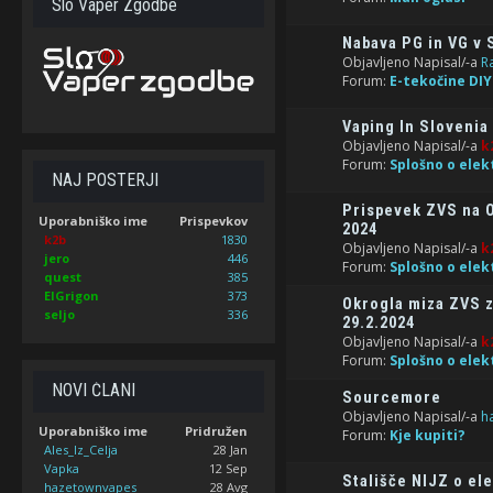
Slo Vaper Zgodbe
Nabava PG in VG v 
Objavljeno Napisal/-a
R
Forum:
E-tekočine DIY
Vaping In Slovenia 
Objavljeno Napisal/-a
k
Forum:
Splošno o elek
NAJ POSTERJI
Prispevek ZVS na O
Uporabniško ime
Prispevkov
2024
k2b
1830
Objavljeno Napisal/-a
k
jero
446
Forum:
Splošno o elek
quest
385
ElGrigon
373
Okrogla miza ZVS z
seljo
336
29.2.2024
Objavljeno Napisal/-a
k
Forum:
Splošno o elek
NOVI ČLANI
Sourcemore
Objavljeno Napisal/-a
h
Uporabniško ime
Pridružen
Forum:
Kje kupiti?
Ales_Iz_Celja
28 Jan
Vapka
12 Sep
Stališče NIJZ o el
hazetownvapes
28 Avg