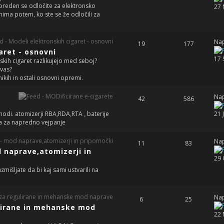
, preden se odločite za elektronsko
27 
anima potem, ko ste se že odločili za
Nap
19
177
aret - osnovni
17 
kih cigaret razlikujejo med seboj?
 vas?
nikih in ostali osnovni opremi.
Nap
42
586
modi. atomizerji RBA,RDA,RTA , baterije
21 
ma za napredno vejpanje
Nap
11
83
d naprave,atomizerji in
29 
azmišljate da bi kaj sami ustvarili na
Nap
6
25
ulirane in mehanske mod
22 