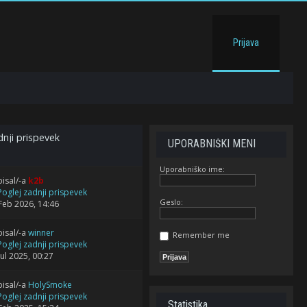
Prijava
nji prispevek
UPORABNIŠKI MENI
Uporabniško ime:
isal/-a
k2b
Geslo:
Feb 2026, 14:46
isal/-a
winner
Remember me
Jul 2025, 00:27
isal/-a
HolySmoke
Statistika