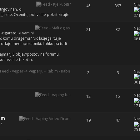
Nap
45
397
 trgovinah, ki
garete. Ocenite, pohvalite pokritizirajte.
07 
Nap
21
32
e-cigareto, ki vam ni
 komu drugemu? Nič lažjega, tu je
08 
prodajo med uporabniki. Lahko pa tudi
 najmanj 5 objav/postov na forumu.
otinskih e-tekočin.
Nap
2
3
30 
Nap
12
15
17 
om
Nap
19
47
 z
25 