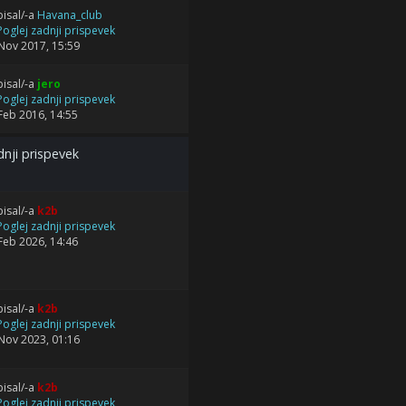
isal/-a
Havana_club
Nov 2017, 15:59
isal/-a
jero
Feb 2016, 14:55
nji prispevek
isal/-a
k2b
Feb 2026, 14:46
isal/-a
k2b
Nov 2023, 01:16
isal/-a
k2b