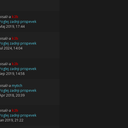
isal/-a
k2b
Maj 2019, 17:44
isal/-a
k2b
Jul 2024, 14:04
isal/-a
k2b
Sep 2019, 14:58
isal/-a
mytich
Apr 2018, 20:39
isal/-a
k2b
Jan 2019, 21:22