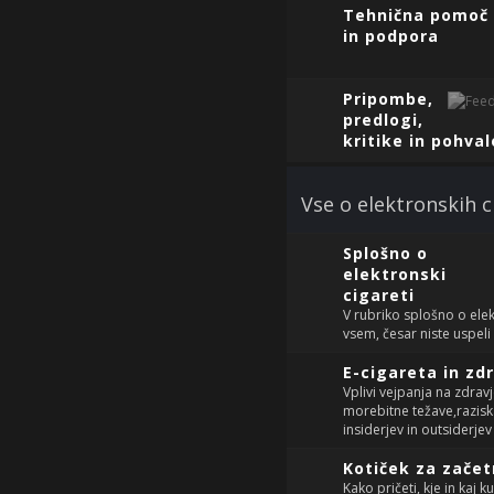
Tehnična pomoč
in podpora
Pripombe,
predlogi,
kritike in pohval
Vse o elektronskih 
Splošno o
elektronski
cigareti
V rubriko splošno o ele
vsem, česar niste uspeli
E-cigareta in zd
Vplivi vejpanja na zdravj
morebitne težave,razisk
insiderjev in outsiderjev 
Kotiček za začet
Kako pričeti, kje in kaj ku