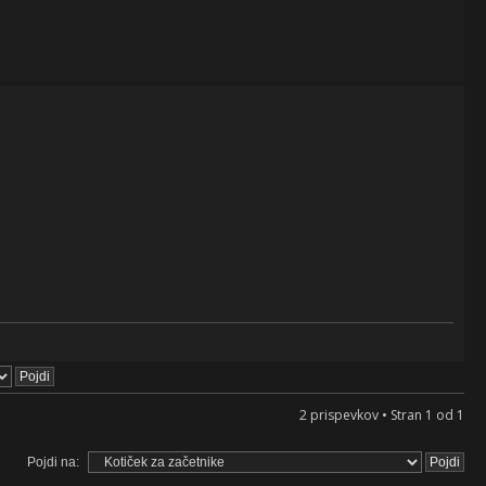
2 prispevkov • Stran
1
od
1
Pojdi na: