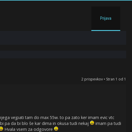
Prijava
2 prispevkov • Stran
1
od
1
 njega vejpati tam do max 55w. to pa zato ker imam evic vtc
bi pa da bi blo še kar dima in okusa tudi nekaj
imam pa tudi
Hvala vsem za odgovore