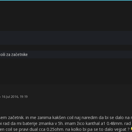
oili za začetnike
e
 16 Jul 2016, 19:19
 sem začetnik. in me zanima kakšen coil naj naredim da bi se dalo na
bi rad da mi baterije zmanka v 5h. imam žico kanthal a1 0.48mm. rad 
n coil se pravi dual cca 0.25ohm. na kolko bi pa se to dalo vejpat ?