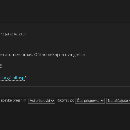
k
 16 Jul 2016, 23:30
i atomizer imaš. Očitno nekaj na dva grelca.
č.
.org/coil.asp
?
rispevke prejšnjih:
Razvrsti po