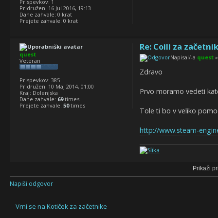
Prispevkov:
1
Pridružen:
16 Jul 2016, 19:13
Dane zahvale:
0 krat
Prejete zahvale:
0 krat
Re: Coili za začetni
quest
Napisal/-a
quest
»
Veteran
Zdravo
Prispevkov:
385
Pridružen:
10 Maj 2014, 01:00
Prvo moramo vedeti kater
Kraj:
Dolenjska
Dane zahvale:
69
times
Prejete zahvale:
50
times
Tole ti bo v veliko pomo
http://www.steam-engine
Prikaži p
Napiši odgovor
Vrni se na Kotiček za začetnike