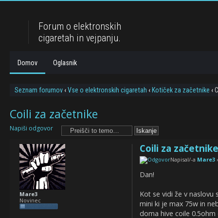
Forum o elektronskih
cigaretah in vejpanju.
Domov
Oglasnik
Seznam forumov
‹
Vse o elektronskih cigaretah
‹
Kotiček za začetnike
‹
C
Coili za začetnike
Napiši odgovor
Coili za začetnik
Napisal/-a
Mare3
»
Dan!
Kot se vidi že v naslovu
Mare3
Novinec
mini ki je max 75w in ne
doma hive coile 0.5ohm e