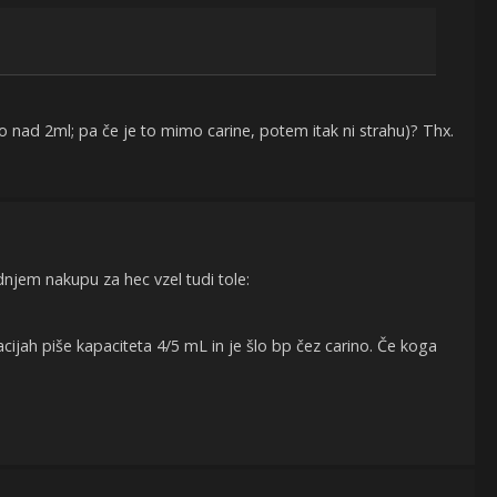
to nad 2ml; pa če je to mimo carine, potem itak ni strahu)? Thx.
njem nakupu za hec vzel tudi tole:
cijah piše kapaciteta 4/5 mL in je šlo bp čez carino. Če koga