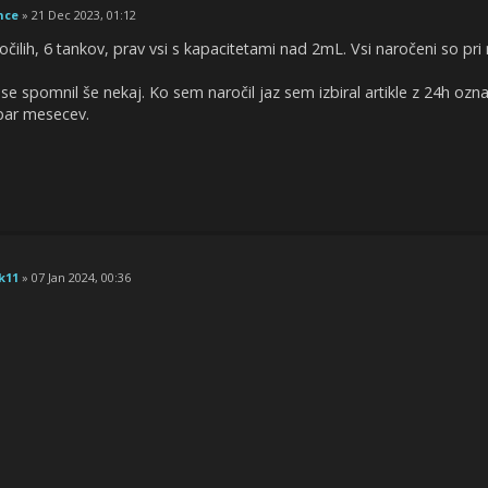
nce
» 21 Dec 2023, 01:12
čilih, 6 tankov, prav vsi s kapacitetami nad 2mL. Vsi naročeni so pri
se spomnil še nekaj. Ko sem naročil jaz sem izbiral artikle z 24h ozn
 par mesecev.
k11
» 07 Jan 2024, 00:36