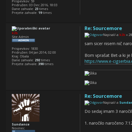
Prispevkov:
59
Pridružen:
03 Dec 2016, 18:03
Dane zahvale:
23
times
Prejete zahvale:
19
times
Re: Sourcemore
k2b
Napisal/-a
k2b
» 28
Site Admin
sam sicer nisem nič naro
Prispevkov:
1830
Pridružen:
04 Jan 2014, 02:00
Bom vprašat Bet-a ki je 
Kraj:
Obala
Dane zahvale:
292
times
https://www.e-cigserbia
Prejete zahvale:
390
times
Re: Sourcemore
Napisal/-a
Sunda
Do sedaj imam 3 naročil
1. naročilo naročeno 7.12
Sundance
Novinec