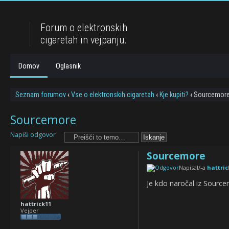
Forum o elektronskih
cigaretah in vejpanju.
Domov
Oglasnik
Seznam forumov
‹
Vse o elektronskih cigaretah
‹
Kje kupiti?
‹
Sourcemor
Sourcemore
Napiši odgovor
Sourcemore
Napisal/-a
hattric
Je kdo naročal iz Source
hattrick11
Vejper