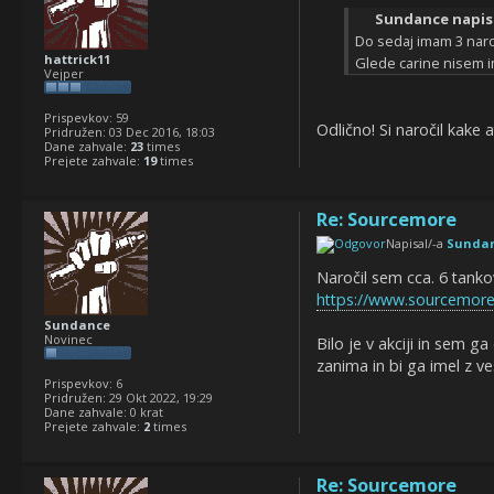
Sundance napisa
Do sedaj imam 3 naro
hattrick11
Glede carine nisem 
Vejper
Prispevkov:
59
Odlično! Si naročil kake 
Pridružen:
03 Dec 2016, 18:03
Dane zahvale:
23
times
Prejete zahvale:
19
times
Re: Sourcemore
Napisal/-a
Sunda
Naročil sem cca. 6 tank
https://www.sourcemore.c
Sundance
Novinec
Bilo je v akciji in sem 
zanima in bi ga imel z v
Prispevkov:
6
Pridružen:
29 Okt 2022, 19:29
Dane zahvale:
0 krat
Prejete zahvale:
2
times
Re: Sourcemore