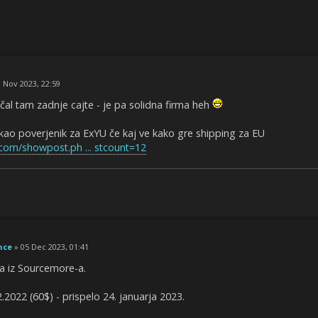
 Nov 2023, 22:59
čal tam zadnje cajte - je pa solidna firma heh
kao poverjenik za ExYU če kaj ve kako gre shipping za EU
.com/showpost.ph ... stcount=12
nce
» 05 Dec 2023, 01:41
a iz Sourcemore-a.
.2022 (60$) - prispelo 24. januarja 2023.