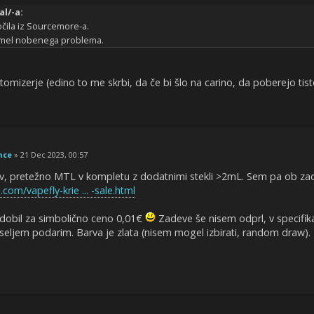
l/-a:
čila iz Sourcemore-a.
imel nobenega problema.
atomizerje (edino to me skrbi, da če bi šlo na carino, da poberejo tis
nce
» 21 Dec 2023, 00:57
ov, pretežno MTL v kompletu z dodatnimi stekli >2mL. Sem pa ob zad
om/vapefly-krie ... -sale.html
ga dobil za simbolično ceno 0,01€
Zadeve še nisem odprl, v specifika
eseljem podarim. Barva je zlata (nisem mogel izbirati, random draw).