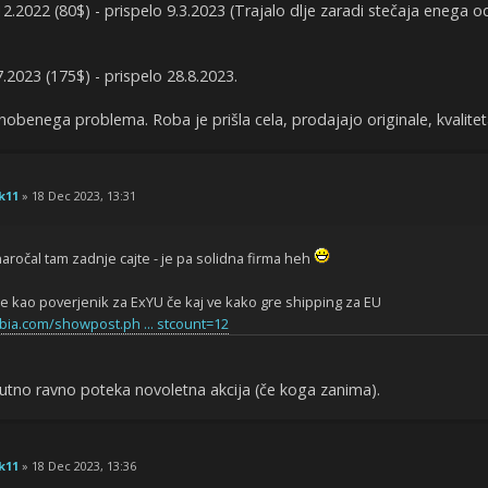
12.2022 (80$) - prispelo 9.3.2023 (Trajalo dlje zaradi stečaja enega o
.2023 (175$) - prispelo 28.8.2023.
nobenega problema. Roba je prišla cela, prodajajo originale, kvalitet
k11
» 18 Dec 2023, 13:31
aročal tam zadnje cajte - je pa solidna firma heh
je kao poverjenik za ExYU če kaj ve kako gre shipping za EU
bia.com/showpost.ph ... stcount=12
utno ravno poteka novoletna akcija (če koga zanima).
k11
» 18 Dec 2023, 13:36