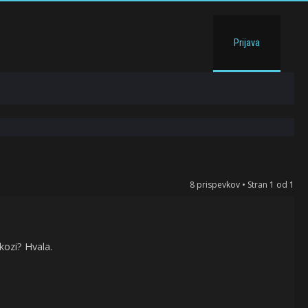
Prijava
8 prispevkov • Stran
1
od
1
kozi? Hvala.