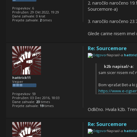
2. naročilo naročeno 19.
Prispevkov:
6
Sourcemore-a)
Pridružen:
29 Okt 2022, 19:29
Dane zahvale:
0 krat
Prejete zahvale:
2
times
3. naročilo naročeno 23.7
Glede carine nisem imel 
Re: Sourcemore
Napisal/-a
hattric
k2b napisal/-a:
sam sicer nisem nič n
hattrick11
Vejper
Bom vprašat Bet-a ki 
https://www.e-cigser
Prispevkov:
59
Pridružen:
03 Dec 2016, 18:03
Dane zahvale:
23
times
Prejete zahvale:
19
times
Odlično. Hvala k2b. Tren
Re: Sourcemore
Napisal/-a
hattric