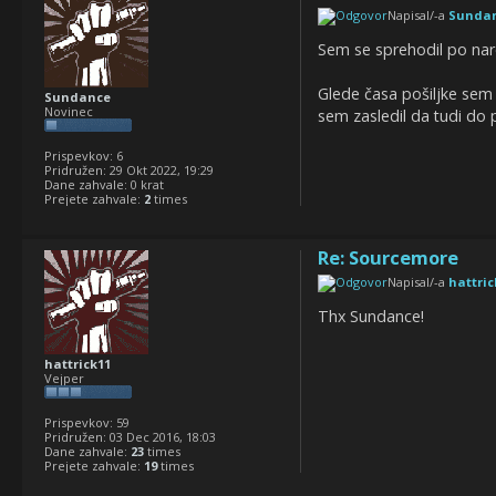
Napisal/-a
Sunda
Sem se sprehodil po naro
Glede časa pošiljke sem 
Sundance
Novinec
sem zasledil da tudi do
Prispevkov:
6
Pridružen:
29 Okt 2022, 19:29
Dane zahvale:
0 krat
Prejete zahvale:
2
times
Re: Sourcemore
Napisal/-a
hattric
Thx Sundance!
hattrick11
Vejper
Prispevkov:
59
Pridružen:
03 Dec 2016, 18:03
Dane zahvale:
23
times
Prejete zahvale:
19
times