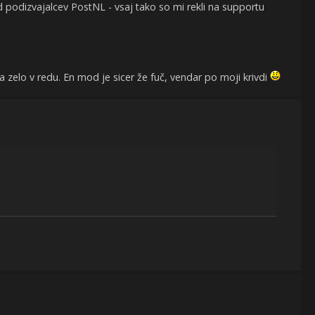
d podizvajalcev PostNL - vsaj tako so mi rekli na supportu
a zelo v redu. En mod je sicer že fuč, vendar po moji krivdi