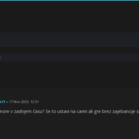
e
k11
» 17 Nov 2023, 12:51
more v zadnjem času? Se to ustavi na carini ali gre brez zajebancije s