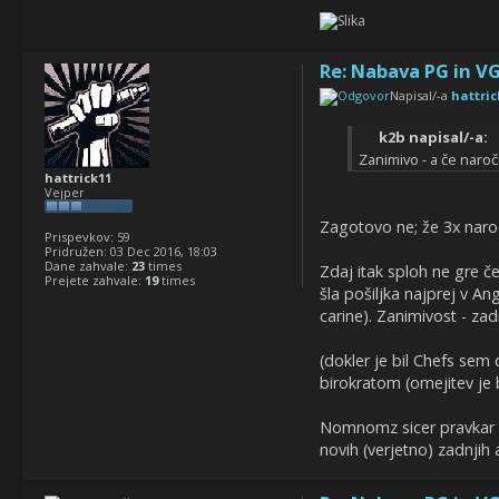
Re: Nabava PG in VG
Napisal/-a
hattric
k2b napisal/-a:
Zanimivo - a če naro
hattrick11
Vejper
Zagotovo ne; že 3x naroči
Prispevkov:
59
Pridružen:
03 Dec 2016, 18:03
Dane zahvale:
23
times
Zdaj itak sploh ne gre če
Prejete zahvale:
19
times
šla pošiljka najprej v A
carine). Zanimivost - zad
(dokler je bil Chefs sem 
birokratom (omejitev je b
Nomnomz sicer pravkar po
novih (verjetno) zadnjih 