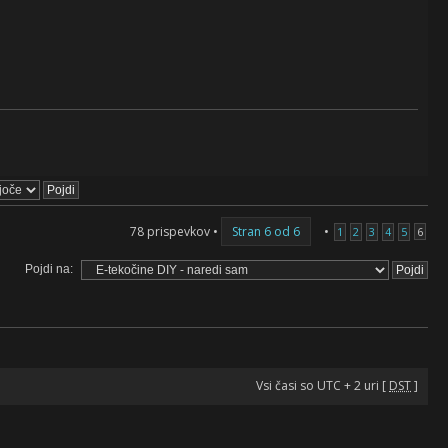
78 prispevkov •
Stran
6
od
6
•
1
2
3
4
5
6
Pojdi na:
Vsi časi so UTC + 2 uri [
DST
]