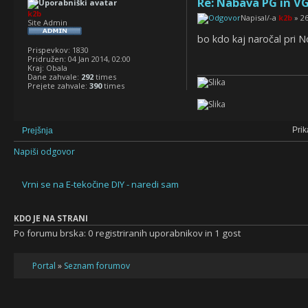
Re: Nabava PG in VG
k2b
Napisal/-a
k2b
» 26
Site Admin
bo kdo kaj naročal pri
Prispevkov:
1830
Pridružen:
04 Jan 2014, 02:00
Kraj:
Obala
Dane zahvale:
292
times
Prejete zahvale:
390
times
Prik
Prejšnja
Napiši odgovor
Vrni se na E-tekočine DIY - naredi sam
KDO JE NA STRANI
Po forumu brska: 0 registriranih uporabnikov in 1 gost
Portal
»
Seznam forumov