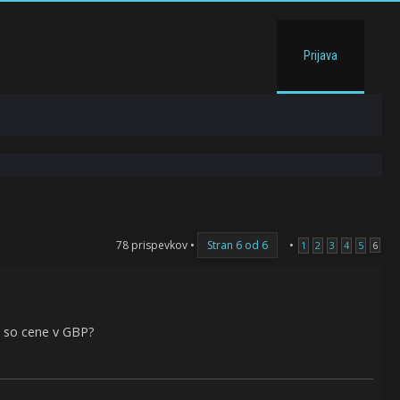
Prijava
78 prispevkov •
Stran
6
od
6
•
1
2
3
4
5
6
a so cene v GBP?