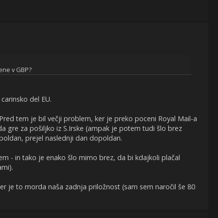
cene v GBP?
a carinsko del EU.
 Pred tem je bil večji problem, ker je preko poceni Royal Mail-a
a gre za pošiljko iz S.Irske (ampak je potem tudi šlo brez
popoldan, prejel naslednji dan dopoldan.
lem - in tako je enako šlo mimo brez, da bi kdajkoli plačal
ami).
ker je to morda naša zadnja priložnost (sam sem naročil še 80