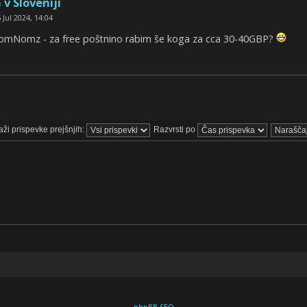
 v Sloveniji
 Jul 2024, 14:04
 NomNomz - za free poštnino rabim še koga za cca 30-40GBP?
aži prispevke prejšnjih:
Razvrsti po
phpBB SEO