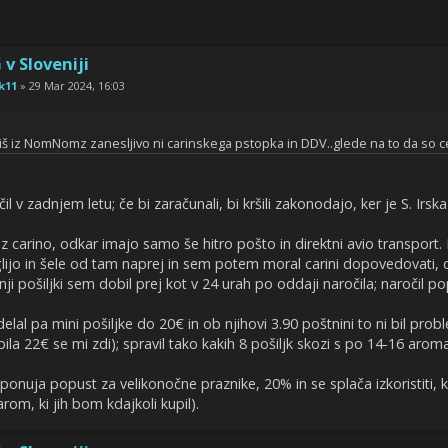
 v Sloveniji
k11
» 29 Mar 2024, 16:03
čiš iz NomNomz zanesljivo ni carinskega pstopka in DDV..glede na to da so 
l v zadnjem letu; če bi zaračunali, bi kršili zakonodajo, ker je S. Irsk
z carino, odkar imajo samo še hitro pošto in direktni avio transport.
nglijo in šele od tam naprej in sem potem moral carini dopovedovati, d
nji pošiljki sem dobil prej kot v 24 urah po oddaji naročila; naročil 
delal pa mini pošiljke do 20€ in ob njihovi 3.90 poštnini to ni bil prob
ila 22€ se mi zdi); spravil tako kakih 8 pošiljk skozi s po 14-16 arom
nuja popust za velikonočne praznike, 20% in se splača izkoristiti, 
arom, ki jih bom kdajkoli kupil).