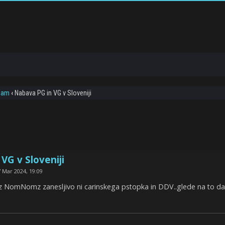
 sam
‹
Nabava PG in VG v Sloveniji
VG v Sloveniji
 Mar 2024, 19:09
 iz NomNomz zanesljivo ni carinskega pstopka in DDV..glede na to d