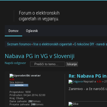
Forum o elektronskih
cigaretah in vejpanju.
Domov
Oglasnik
Seznam forumov
‹
Vse o elektronskih cigaretah
‹
E-tekočine DIY - naredi
Nabava PG in VG v Sloveniji
Napiši odgovor
Re: Nabava PG in 
k2b
Napisal/-a
k2b
» 27
Site Admin
Zanimivo - a če naročiš
Prispevkov:
1830
Pridružen:
04 Jan 2014, 02:00
Kraj:
Obala
Dane zahvale:
292
times
Prejete zahvale:
390
times