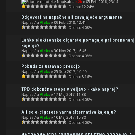
Napisal/-a
k2b
» 05 Feb 2018, 23:14
Ocena: 12.24%
Odgovori na napačne ali zavajajoče argumente
Napisal/-a
Aleks
» 09 Feb 2018, 12:41
Ocena: 4.08%
Lahko elektronske cigarete pomagajo pri prenehan
kajenja?
Napisal/-a
Aleks
» 30 Nov 2017, 16:45
Ocena: 4.08%
Pobuda za ustavno presojo
Napisal/-a
Aleks
» 25 Sep 2017, 10:40
Ocena: 8.16%
TPD dokončno stopa v veljavo - kako naprej?
Napisal/-a
Aleks
» 17 Maj 2017, 11:38
Ocena: 4.08%
Ali so e-cigarete varna alternativa kajenju?
Napisal/-a
Aleks
» 10 Maj 2017, 15:30
Ocena: 4.08%
NAGRADNA IGRA "OHRANIMO SPLETNO PRODAJO !"