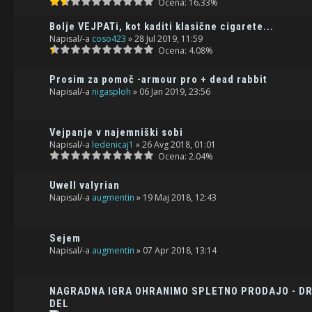
Ocena: 16.33%
Bolje VEJPATi, kot kaditi klasične cigarete...
Napisal/-a
coso423
» 28 Jul 2019, 11:59
Ocena: 4.08%
Prosim za pomoč -armour pro + dead rabbit
Napisal/-a
nigasploh
» 06 Jan 2019, 23:56
Vejpanje v najemniški sobi
Napisal/-a
ledenicaj1
» 26 Avg 2018, 01:01
Ocena: 2.04%
Uwell valyrian
Napisal/-a
augmentin
» 19 Maj 2018, 12:43
Sejem
Napisal/-a
augmentin
» 07 Apr 2018, 13:14
NAGRADNA IGRA OHRANIMO SPLETNO PRODAJO - DR
DEL