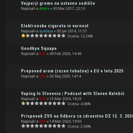
Vejperji gremo na ustavno sodišče
Napisal/-a
Aleks
» 30 Mar 2017, 22:13
Elektronska cigareta in varnost
Napisal/-a
aya0aya
» 03 Jan 2014, 11:57
Ocena: 12.24%
Goodbye Squape
Napisal/-a
k2b
» 09 Feb 2026, 14:46
Prepoved arom (razen tobačne) v EU v letu 2025
Napisal/-a
k2b
» 02 Maj 2025, 14:14
Vaping In Slovenia | Podcast with Slaven Kalebić
Napisal/-a
k2b
» 15 Mar 2024, 18:25
Ocena: 4.08%
Prispevek ZVS na Odboru za zdravstvo DZ 12. 3. 202
Napisal/-a
k2b
» 14 Mar 2024, 19:03
Ocena: 2.04%