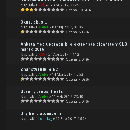
Napisal/-a
k2b
» 07 Apr 2017, 22:45
Ocena: 30.61%
Okus, okus...
Napisal/-a
Aleks
» 03 Maj 2017, 01:06
Ocena: 6.12%
Anketa med uporabniki elektronske cigarete v SLO
marec 2016
Napisal/-a
k2b
» 24 Apr 2017, 14:12
Ocena: 2.04%
Znanstveniki o EC
Napisal/-a
Aleks
» 14 Mar 2017, 16:52
Ocena: 4.08%
Steem, teeps, heets
Napisal/-a
Aleks
» 11 Feb 2017, 23:40
Ocena: 2.04%
Dry herb atomizerji
Napisal/-a
Loc_dog
» 12 Feb 2017, 16:24