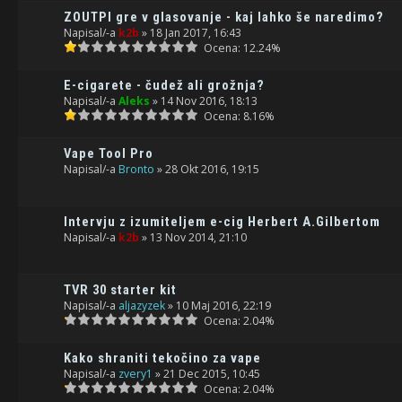
ZOUTPI gre v glasovanje - kaj lahko še naredimo?
Napisal/-a
k2b
» 18 Jan 2017, 16:43
Ocena: 12.24%
E-cigarete - čudež ali grožnja?
Napisal/-a
Aleks
» 14 Nov 2016, 18:13
Ocena: 8.16%
Vape Tool Pro
Napisal/-a
Bronto
» 28 Okt 2016, 19:15
Intervju z izumiteljem e-cig Herbert A.Gilbertom
Napisal/-a
k2b
» 13 Nov 2014, 21:10
TVR 30 starter kit
Napisal/-a
aljazyzek
» 10 Maj 2016, 22:19
Ocena: 2.04%
Kako shraniti tekočino za vape
Napisal/-a
zvery1
» 21 Dec 2015, 10:45
Ocena: 2.04%