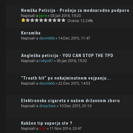
Nemška Peticija - Prošnja za mednarodno podporo
Napisal/-a
jero
» 03 Jan 2016, 19:20
Ocena: 12.24%
Keramika
Napisal/-a
deon666
» 14 Dec 2015, 11:47
Angleška peticija - YOU CAN STOP THE TPD
Napisal/-a
rokyo87
» 05 Jan 2016, 19:32
“Troath hit” po nekajminutnem vejpanju...
Napisal/-a
deon666
» 22 Dec 2015, 14:53
Elektronska cigareta v našem državnem zboru
Napisal/-a
dreychee
» 10 Dec 2015, 01:10
Kakšen tip vaperja ste ?
Napisal/-a
k2b
» 11 Nov 2014, 23:47