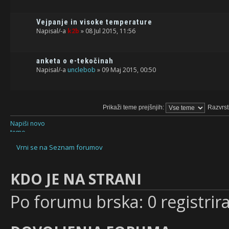
Vejpanje in visoke temperature
Napisal/-a
k2b
» 08 Jul 2015, 11:56
anketa o e-tekočinah
Napisal/-a
unclebob
» 09 Maj 2015, 00:50
Prikaži teme prejšnjih:
Razvrst
Napiši novo
temo
Vrni se na Seznam forumov
KDO JE NA STRANI
Po forumu brska: 0 registrir