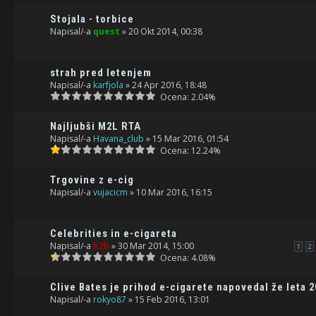
Stojala - torbice
Napisal/-a
quest
» 20 Okt 2014, 00:38
strah pred letenjem
Napisal/-a
karfjola
» 24 Apr 2016, 18:48
Ocena: 2.04%
Najljubši M2L RTA
Napisal/-a
Havana_club
» 15 Mar 2016, 01:54
Ocena: 12.24%
Trgovine z e-cig
Napisal/-a
vujacicm
» 10 Mar 2016, 16:15
Celebrities in e-cigareta
Napisal/-a
k2b
» 30 Mar 2014, 15:00
1
2
Ocena: 4.08%
Clive Bates je prihod e-cigarete napovedal že leta 
Napisal/-a
rokyo87
» 15 Feb 2016, 13:01