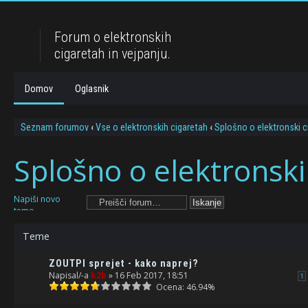
Forum o elektronskih
cigaretah in vejpanju.
Domov
Oglasnik
Seznam forumov
‹
Vse o elektronskih cigaretah
‹
Splošno o elektronski c
Splošno o elektronski 
Napiši novo
temo
Teme
ZOUTPI sprejet - kako naprej?
Napisal/-a
k2b
» 16 Feb 2017, 18:51
1
Ocena: 46.94%