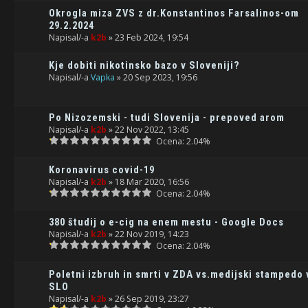
Okrogla miza ZVS z dr.Konstantinos Farsalinos-om
29.2.2024
Napisal/-a
k2b
» 23 Feb 2024, 19:54
Kje dobiti nikotinsko bazo v Sloveniji?
Napisal/-a
Vapka
» 20 Sep 2023, 19:56
Po Nizozemski - tudi Slovenija - prepoved arom
Napisal/-a
k2b
» 22 Nov 2022, 13:45
Ocena: 2.04%
Koronavirus covid-19
Napisal/-a
k2b
» 18 Mar 2020, 16:56
Ocena: 2.04%
380 študij o e-cig na enem mestu - Google Docs
Napisal/-a
k2b
» 22 Nov 2019, 14:23
Ocena: 2.04%
Poletni izbruh in smrti v ZDA vs.medijski stampedo 
SLO
Napisal/-a
k2b
» 26 Sep 2019, 23:27