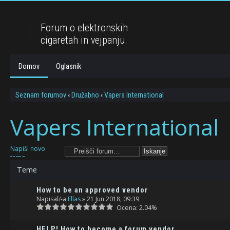
Forum o elektronskih
cigaretah in vejpanju.
Domov
Oglasnik
Seznam forumov
‹
Družabno
‹
Vapers International
Vapers International
Napiši novo
temo
Teme
How to be an approved vendor
Napisal/-a
Ellas
» 21 Jun 2018, 09:39
Ocena: 2.04%
HELP! How to become a forum vendor