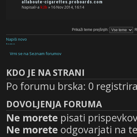
allaboute-cigarettes.proboards.com
Napisal/-a
k2b
» 16 Nov 2014, 16:14
Prikaži teme prejšnjih:
R
Napiši novo
temo
Vrni se na Seznam forumov
KDO JE NA STRANI
Po forumu brska: 0 registrir
DOVOLJENJA FORUMA
Ne morete
pisati prispevkov
Ne morete
odgovarjati na 