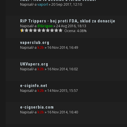
Napisal/-a
vaporl
» 20 Sep 2017, 12:10
RiP Trippers - boj proti FDA, sklad za donacije
Napisal/-a
ElGrigon
» 24 Avg 2016, 18:13
Ocena: 4.08%
vaperclub.org
Napisal/-a
k2b
» 16 Nov 2014, 16:49
UKVapers.org
Napisal/-a
k2b
» 16 Nov 2014, 16:02
e-ciginfo.net
Napisal/-a
k2b
» 14 Nov 2015, 15:57
e-cigserbia.com
Napisal/-a
k2b
» 16 Nov 2014, 16:40