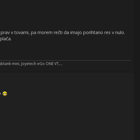
 prav v tovarni, pa morem rečti da imajo porihtano res v nulo.
plača.
ubtank mini, Joyetech eGo ONE VT,...
v?