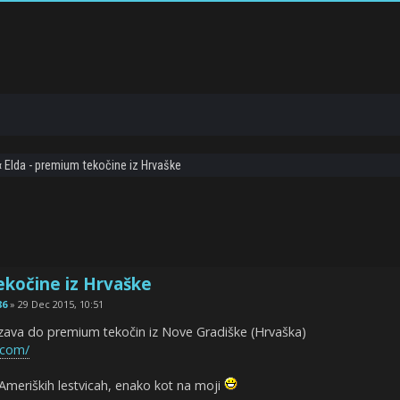
‹
Elda - premium tekočine iz Hrvaške
ekočine iz Hrvaške
86
» 29 Dec 2015, 10:51
ezava do premium tekočin iz Nove Gradiške (Hrvaška)
.com/
Ameriških lestvicah, enako kot na moji