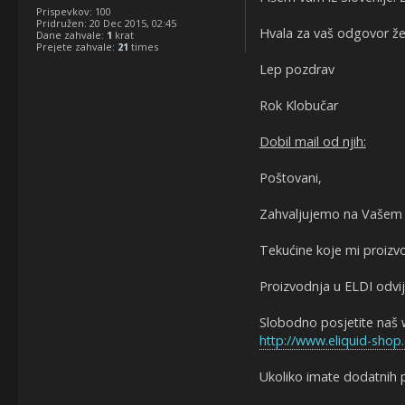
Prispevkov:
100
Pridružen:
20 Dec 2015, 02:45
Hvala za vaš odgovor že
Dane zahvale:
1
krat
Prejete zahvale:
21
times
Lep pozdrav
Rok Klobučar
Dobil mail od njih:
Poštovani,
Zahvaljujemo na Vašem u
Tekućine koje mi proizv
Proizvodnja u ELDI odvi
Slobodno posjetite naš w
http://www.eliquid-shop
Ukoliko imate dodatnih p