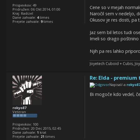
Prispevkov:
49
Cene so v mejah normale
Pridružen:
06 Okt 2014, 01:00
Naročil sem v nedeljo, d
Kraj:
Radizel
Dane zahvale:
4
times
Okusov je res dosti, pa ti
Prejete zahvale:
9
times
Jaz sem bil letos tudi o
Imeli so drago poštnino i
Njih pa res lahko priporo
Joyetech Cuboid + Cubis, Joy
Re: Elda - premium 
Napisal/-a
rokyo8
Bi mogoče kdo vedel, če n
rokyo87
Veteran
Prispevkov:
100
Pridružen:
20 Dec 2015, 02:45
Dane zahvale:
1
krat
Prejete zahvale:
21
times