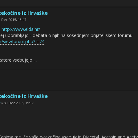
tekočine iz Hrvaške
 Dec 2015, 13:47
e
http://www.elda.hr/
ej uporabljajo - debata o njih na sosednjem prijateljskem forumu
rg/viewforum.php?f=74
tere vsebujejo ....
tekočine iz Hrvaške
7
» 30 Dec 2015, 15:17
Zanima me, če vaše e-tekočine vsebujejo Diacetyl, Acetoin and Acety