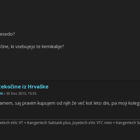
 besedo?
čine, ki vsebujejo te kemikalije?
tekočine iz Hrvaške
86
» 30 Dec 2015, 15:35
rjamem, saj pravim kupujem od njih že več kot leto dni, pa moji koleg
etech eVic VT + Kangertech Subtank plus, Joyetech eVic VTC mini + Kangertech S