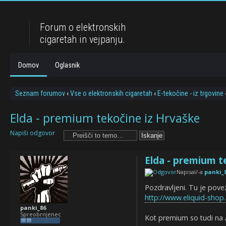
Forum o elektronskih
cigaretah in vejpanju.
Domov
Oglasnik
Seznam forumov
‹
Vse o elektronskih cigaretah
‹
E-tekočine - iz trgovine
Elda - premium tekočine iz Hrvaške
Napiši odgovor
Elda - premium t
Napisal/-a
panki_
Pozdravljeni. Tu je pov
http://www.eliquid-shop
panki_86
Spreobrnjenec
Kot premium so tudi na 