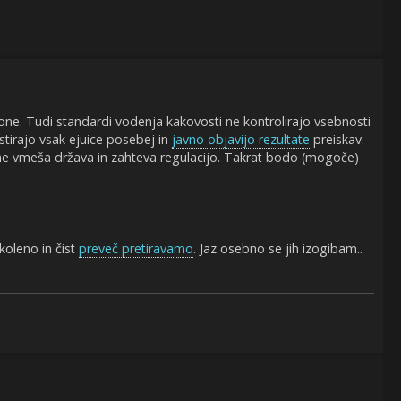
etone. Tudi standardi vodenja kakovosti ne kontrolirajo vsebnosti
estirajo vsak ejuice posebej in
javno objavijo rezultate
preiskav.
ne vmeša država in zahteva regulacijo. Takrat bodo (mogoče)
koleno in čist
preveč pretiravamo
. Jaz osebno se jih izogibam..