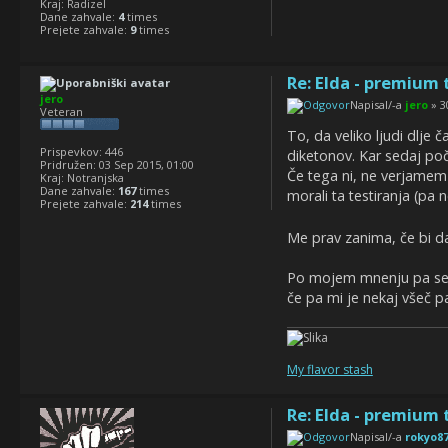
Kraj:
Radizel
Dane zahvale:
4
times
Prejete zahvale:
9
times
Re: Elda - premium 
jero
Napisal/-a
jero
» 3
Veteran
To, da veliko ljudi dlje 
Prispevkov:
446
diketonov. Kar sedaj počn
Pridružen:
03 Sep 2015, 01:00
Če tega ni, ne verjamem
Kraj:
Notranjska
Dane zahvale:
167
times
morali ta testiranja (pa 
Prejete zahvale:
214
times
Me prav zanima, če bi da
Po mojem mnenju pa se z 
če pa mi je nekaj všeč p
My flavor stash
Re: Elda - premium 
Napisal/-a
rokyo8