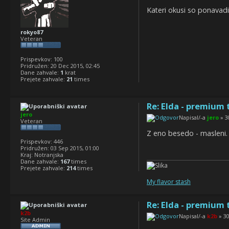
Kateri okusi so ponavadi 
rokyo87
Veteran
Prispevkov:
100
Pridružen:
20 Dec 2015, 02:45
Dane zahvale:
1
krat
Prejete zahvale:
21
times
Re: Elda - premium 
jero
Napisal/-a
jero
» 3
Veteran
Z eno besedo - masleni.
Prispevkov:
446
Pridružen:
03 Sep 2015, 01:00
Kraj:
Notranjska
Dane zahvale:
167
times
Prejete zahvale:
214
times
My flavor stash
Re: Elda - premium 
k2b
Napisal/-a
k2b
» 30
Site Admin