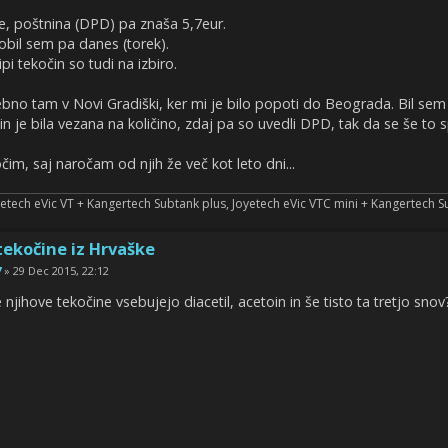
, poštnina (DPD) pa znaša 5,7eur.
obil sem pa danes (torek).
pi tekočin so tudi na izbiro.
sebno tam v Novi Gradiški, ker mi je bilo popoti do Beograda. Bil sem
n je bila vezana na količino, zdaj pa so uvedli DPD, tak da se še to s
čim, saj naročam od njih že več kot leto dni...
etech eVic VT + Kangertech Subtank plus, Joyetech eVic VTC mini + Kangertech S
tekočine iz Hrvaške
7
» 29 Dec 2015, 22:12
jihove tekočine vsebujejo diacetil, acetoin in še tisto ta tretjo sno