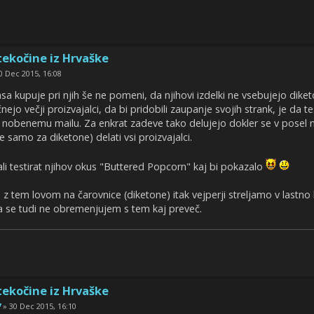
tekočine iz Hrvaške
0 Dec 2015, 16:08
časa kupuje pri njih še ne pomeni, da njihovi izdelki ne vsebujejo dik
ejo večji proizvajalci, da bi pridobili zaupanje svojih strank, je da t
 nobenemu mailu. Za enkrat zadeve tako delujejo dokler se v posel 
ne samo za diketone) delati vsi proizvajalci.
li testirat njihov okus "Buttered Popcorn" kaj bi pokazalo
tem lovom na čarovnice (diketone) itak vejperji streljamo v lastno 
a se tudi ne obremenjujem s tem kaj preveč.
tekočine iz Hrvaške
7
» 30 Dec 2015, 16:10