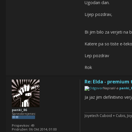
Ugodan dan.
Lijep pozdrav,
Bi jim bilo za verjeti na
Katere pa so tiste e-teko
Lep pozdrav
Rok
Re: Elda - premium 
Napisal/-a
panki_
Ja jaz jim definitivno ve
panki_86
Spreobrnjenec
Joyetech Cuboid + Cubis, Joy
Prispevkov:
49
Pridružen:
06 Okt 2014, 01:00