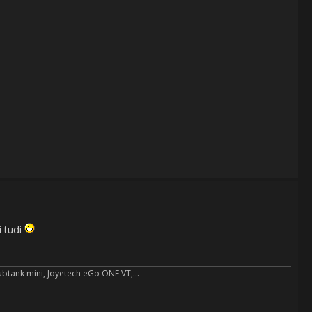
i tudi
ubtank mini, Joyetech eGo ONE VT,...