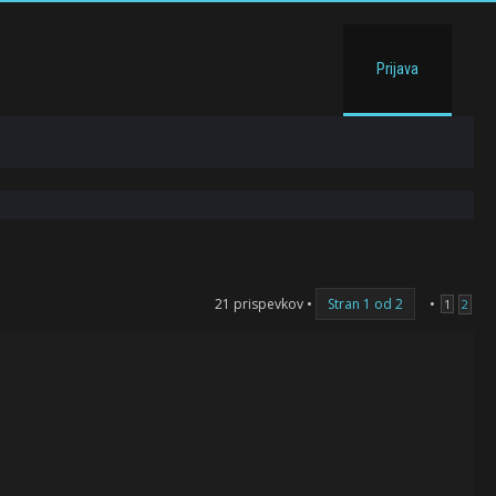
Prijava
21 prispevkov •
Stran
1
od
2
•
1
2