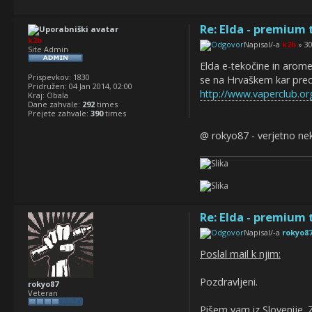
Re: Elda - premium 
k2b
Napisal/-a
k2b
» 30
Site Admin
Elda e-tekočine in arom
Prispevkov:
1830
se na Hrvaškem kar prec
Pridružen:
04 Jan 2014, 02:00
http://www.vaperclub.o
Kraj:
Obala
Dane zahvale:
292
times
Prejete zahvale:
390
times
@ rokyo87 - verjetno neka
Re: Elda - premium 
Napisal/-a
rokyo8
Poslal mail k njim:
Pozdravljeni.
rokyo87
Veteran
Pišem vam iz Slovenije. 