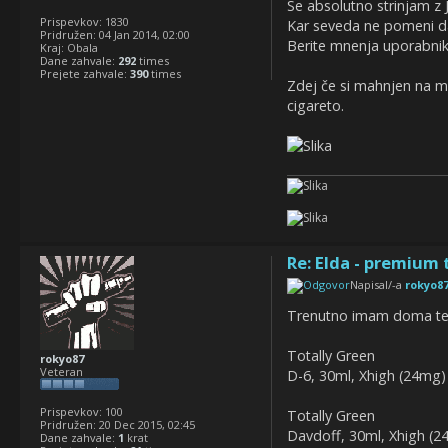
Se absolutno strinjam z 
Prispevkov:
1830
Kar seveda ne pomeni da 
Pridružen:
04 Jan 2014, 02:00
Berite mnenja uporabnikov
Kraj:
Obala
Dane zahvale:
292
times
Prejete zahvale:
390
times
Zdej če si mahnjen na m
cigareto.
Re: Elda - premium 
Napisal/-a
rokyo8
Trenutno imam doma te
Totally Green
rokyo87
Veteran
D-6, 30ml, Xhigh (24mg)
Prispevkov:
100
Totally Green
Pridružen:
20 Dec 2015, 02:45
Davdoff, 30ml, Xhigh (2
Dane zahvale:
1
krat