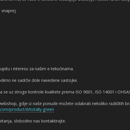
 vnaprej.
pitu i interesu za našim e-tekućinama.
odimo ne sadrže dole navedene sastojke.
ja se uz stroge kontrole kvalitete prema ISO 9001, ISO 14001 i OHS
ebshop, gdje iz naše ponude možete odabrati nekoliko različitih bra
.com/product/6/totally-green
itanja, slobodno nas kontaktirajte.