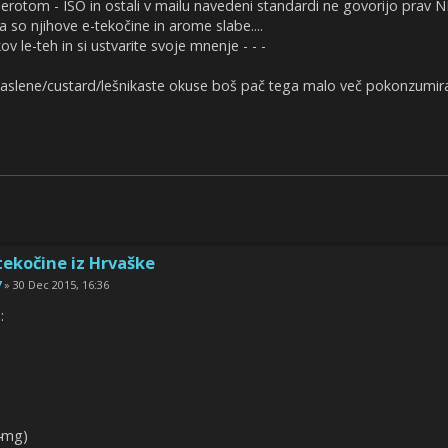
Jerotom - ISO in ostali v mailu navedeni standardi ne govorijo prav N
so njihove e-tekočine in arome slabe....
 le-teh in si ustvarite svoje mnenje - - -
aslene/custard/lešnikaste okuse boš pač tega malo več pokonzumiral 
tekočine iz Hrvaške
7
» 30 Dec 2015, 16:36
:
4mg)