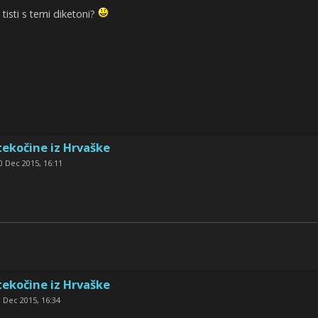
tisti s temi diketoni?
tekočine iz Hrvaške
0 Dec 2015, 16:11
tekočine iz Hrvaške
 Dec 2015, 16:34