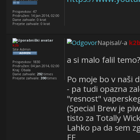
Prispevkov:
47
Pridružen:
14 Jan 2014, 02:00
Dane zahvale:
0 krat
Prejete zahvale:
0 krat
Napisal/-a
k2
k2b
Site Admin
a si malo falil temo
Prispevkov:
1830
Pridružen:
04 Jan 2014, 02:00
Kraj:
Obala
Dane zahvale:
292
times
Po moje bo v naši dž
Prejete zahvale:
390
times
- pa tudi opazna zal
"resnost" vaperske
(Special Brew je pi
tisto za Totally Wic
Lahko pa da sem zg
FF