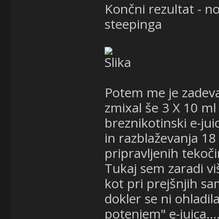
Končni rezultat - n
steepinga
Potem me je zadeva 
zmixal še 3 X 10 m
breznikotinski e-jui
in razblaževanja 1
pripravljenih tekoč
Tukaj sem zaradi v
kot pri prejšnjih sa
dokler se ni ohladil
potenjem" e-juica...