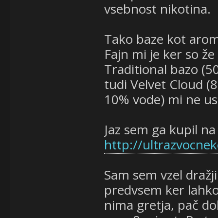
vsebnost nikotina.
Tako baze kot arom
Fajn mi je ker so ž
Traditional bazo (5
tudi Velvet Cloud (
10% vode) mi ne ust
Jaz sem ga kupil na
http://ultrazvocneko
Sam sem vzel dražji
predvsem ker lahko
nima gretja, pač dol