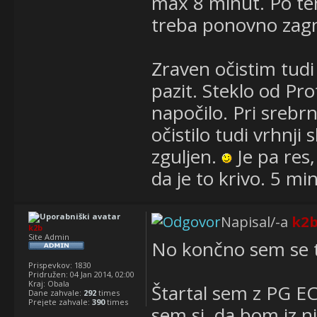
max 8 minut. Po tem
treba ponovno zagn
Zraven očistim tudi
pazit. Steklo od Pr
napočilo. Pri srebr
očistilo tudi vrhnji s
zguljen.
Je pa res,
da je to krivo. 5 min
Napisal/-a
k2
k2b
Site Admin
No končno sem se tu
Prispevkov:
1830
Pridružen:
04 Jan 2014, 02:00
Kraj:
Obala
Štartal sem z PG E
Dane zahvale:
292
times
Prejete zahvale:
390
times
sem si, da bom iz n