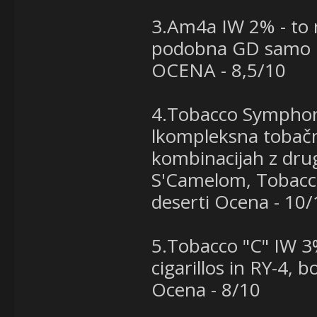
3.Am4a IW 2% - to n
podobna GD samo k
OCENA - 8,5/10
4.Tobacco Symphony
lkompleksna tobačna
kombinacijah z dru
S'Camelom, Tobacco
deserti Ocena - 10/
5.Tobacco "C" IW 3
cigarillos in RY-4, 
Ocena - 8/10