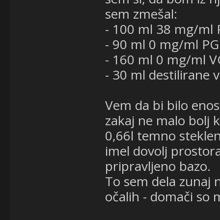
sem zmešal:
- 100 ml 38 mg/ml 
- 90 ml 0 mg/ml PG
- 160 ml 0 mg/ml VG
- 30 ml destilirane 
Vem da bi bilo enos
zakaj ne malo bolj 
0,66l temno steklen
imel dovolj prostora
pripravljeno bazo.
To sem dela zunaj n
očalih - domači so m