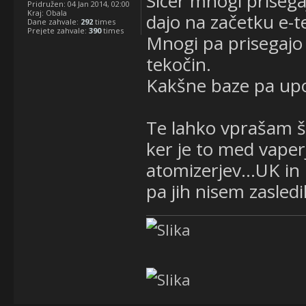
Sicer mnogi priseg
Pridružen:
04 Jan 2014, 02:00
Kraj:
Obala
dajo na začetku e-t
Dane zahvale:
292
times
Prejete zahvale:
390
times
Mnogi pa prisegajo 
tekočin.
Kakšne baze pa upo
Te lahko vprašam še 
ker je to med vaperj
atomizerjev...UK in 
pa jih nisem zasledi