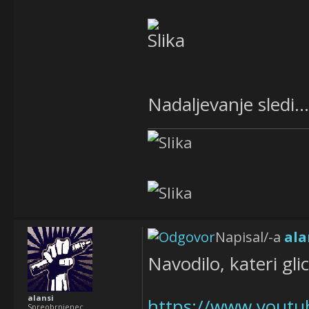
Nadaljevanje sledi...
Napisal/-a
ala
Navodilo, kateri gli
alansi
https://www.yout
Spreobrnjenec