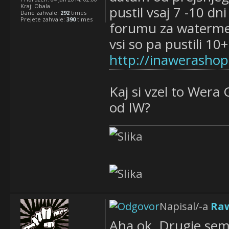
Kraj:
Obala
pustil vsaj 7 -10 d
Dane zahvale:
292
times
Prejete zahvale:
390
times
forumu za watermelo
vsi so pa pustili 10+ 
http://inawerasho
Kaj si vzel to Wera
od IW?
Napisal/-a
Ra
Aha ok. Drugje sem 