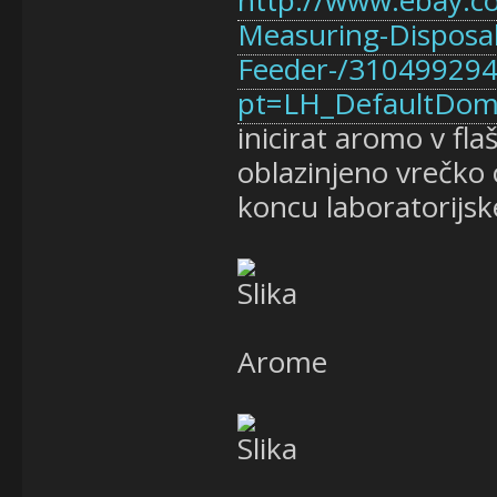
Measuring-Disposab
Feeder-/31049929
pt=LH_DefaultDom
inicirat aromo v fl
oblazinjeno vrečko
koncu laboratorijske
Arome