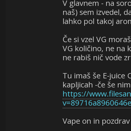
V glavnem - na soro
naš) sem izvedel, d
lahko pol takoj ar
Če si vzel VG moraš
VG količino, ne na 
ne rabiš nič vode z
Tu imaš še E-juice 
kapljicah -če še ni
https://www.filesa
v=89716a8960646e
Vape on in pozdrav