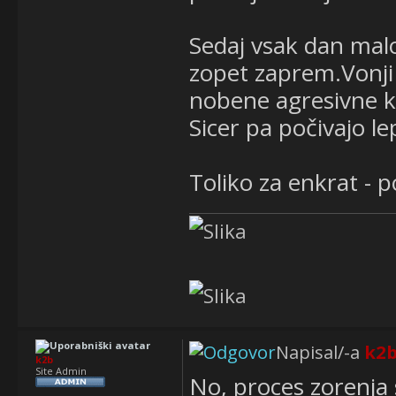
Sedaj vsak dan mal
zopet zaprem.Vonji i
nobene agresivne k
Sicer pa počivajo l
Toliko za enkrat - 
Napisal/-a
k2
k2b
Site Admin
No, proces zorenja 