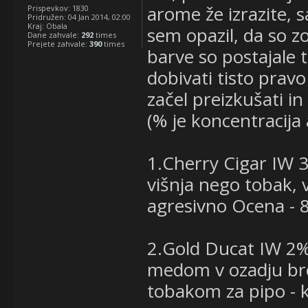
arome že izrazite, sa
Prispevkov:
1830
Pridružen:
04 Jan 2014, 02:00
Kraj:
Obala
sem opazil, da so z
Dane zahvale:
292
times
Prejete zahvale:
390
times
barve so postajale t
dobivati tisto prav
začel preizkušati in
(% je koncentracija
1.Cherry Cigar IW 3
višnja nego tobak, 
agresivno Ocena - 
2.Gold Ducat IW 2%
medom v ozadju br
tobakom za pipo - 