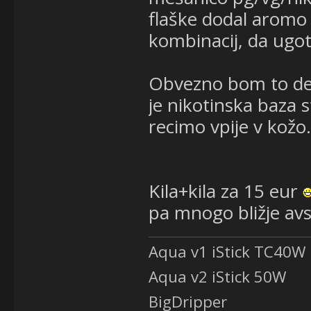
flaške dodal aromo
kombinacij, da ugot
Obvezno bom to del
je nikotinska baza 
recimo vpije v kožo.
Kila+kila za 15 eur
pa mnogo bližje avstr
Aqua v1 iStick TC40W
Aqua v2 iStick 50W
BigDripper