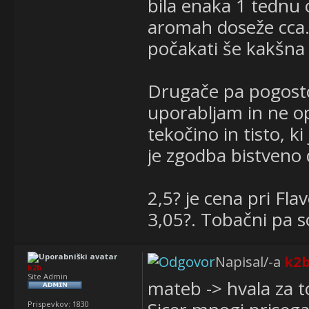
bila enaka 1 tednu 
aromah doseže cca.
počakati še kakšna 
Drugače pa pogosto
uporabljam in ne o
tekočino in tisto, k
je zgodba bistveno
2,5? je cena pri Fl
3,05?. Tobačni pa s
Napisal/-a
k2
k2b
Site Admin
mateb -> hvala za t
Prispevkov:
1830