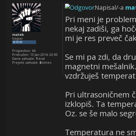
Napisal/-a
ma
Pri meni je proble
nekaj zadiši, ga ho
mateb
mi je res preveč ča
Vejper
Prispevkov:
64
Se mi pa zdi, da dr
Pridružen:
13 Jan 2014, 02:00
Dane zahvale:
1
krat
Prejete zahvale:
6
times
magnetni mešalnik. 
vzdržuješ temperatu
Pri ultrasoničnem či
izklopiš. Ta temper
Oz. se še malo segr
Temperatura ne sme