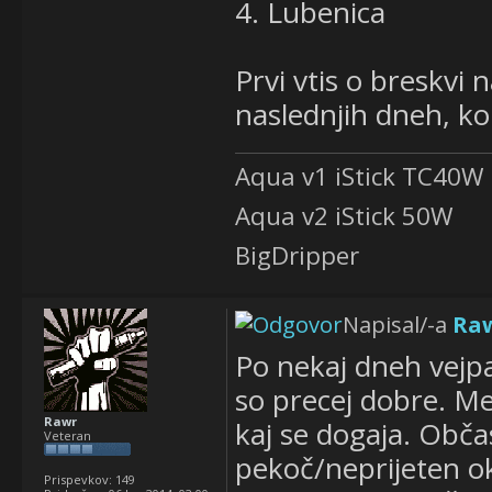
4. Lubenica
Prvi vtis o breskvi 
naslednjih dneh, k
Aqua v1 iStick TC40W
Aqua v2 iStick 50W
BigDripper
Napisal/-a
Ra
Po nekaj dneh vejpa
so precej dobre. Me
Rawr
kaj se dogaja. Obča
Veteran
pekoč/neprijeten ok
Prispevkov:
149