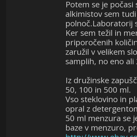
Potem se je počasi sp
alkimistov sem tudi 
polnoč.Laboratorij s
Ker sem težil in me
priporočenih količi
zaružil v velikem s
samplih, no eno ali 
Iz družinske zapušč
50, 100 in 500 ml.
Vso steklovino in p
opral z detergentom
50 ml menzura se je
baze v menzuro, pre
http://www.ebay.co