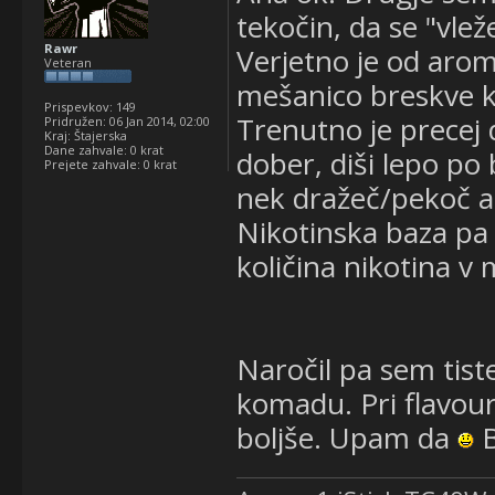
tekočin, da se "vle
Rawr
Verjetno je od aro
Veteran
mešanico breskve ka
Prispevkov:
149
Trenutno je precej 
Pridružen:
06 Jan 2014, 02:00
Kraj:
Štajerska
Dane zahvale:
0 krat
dober, diši lepo po 
Prejete zahvale:
0 krat
nek dražeč/pekoč af
Nikotinska baza pa 
količina nikotina v 
Naročil pa sem tist
komadu. Pri flavour
boljše. Upam da
B