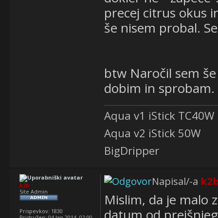
precej citrus okus i
še nisem probal. Se
btw Naročil sem še 
dobim in sprobam.
Aqua v1 iStick TC40W
Aqua v2 iStick 50W
BigDripper
Napisal/-a
k2
k2b
Site Admin
Mislim, da je malo 
datum od prejšnjega
Prispevkov:
1830
Pridružen:
04 Jan 2014, 02:00