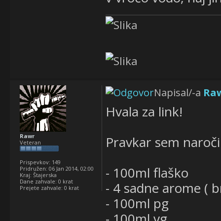
Napisal/-a
Ra
Hvala za link!
Rawr
Pravkar sem naroči
Veteran
Prispevkov:
149
- 100ml flaško
Pridružen:
06 Jan 2014, 02:00
Kraj:
Štajerska
Dane zahvale:
0 krat
- 4 sadne arome ( b
Prejete zahvale:
0 krat
- 100ml pg
- 100ml vg