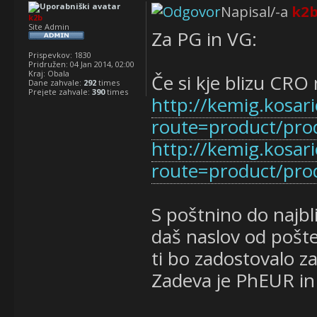
Napisal/-a
k2
k2b
Site Admin
Za PG in VG:
Prispevkov:
1830
Pridružen:
04 Jan 2014, 02:00
Kraj:
Obala
Če si kje blizu CRO 
Dane zahvale:
292
times
Prejete zahvale:
390
times
http://kemig.kosar
route=product/pr
http://kemig.kosar
route=product/pro
S poštnino do najbl
daš naslov od pošte
ti bo zadostovalo za
Zadeva je PhEUR in