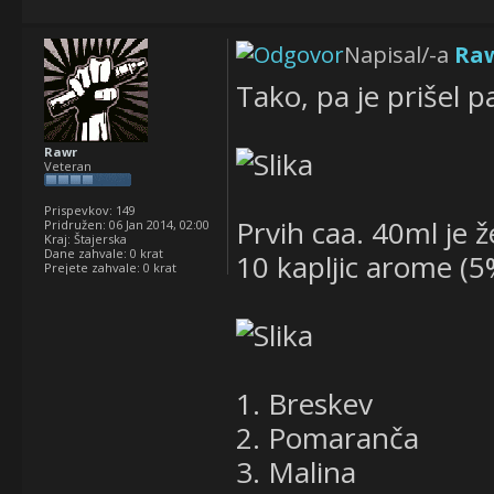
Napisal/-a
Ra
Tako, pa je prišel p
Rawr
Veteran
Prispevkov:
149
Prvih caa. 40ml je
Pridružen:
06 Jan 2014, 02:00
Kraj:
Štajerska
Dane zahvale:
0 krat
10 kapljic arome (5
Prejete zahvale:
0 krat
1. Breskev
2. Pomaranča
3. Malina