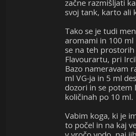
začne razmišljati k
svoj tank, karto ali
Tako se je tudi men
aromami in 100 ml 
se na teh prostorih
Flavourartu, pri Ir
Bazo nameravam raz
ml VG-ja in 5 ml des
dozori in se potem 
količinah po 10 ml.
Vabim koga, ki je i
to počel in na kaj ve
v vročo vodo, naj j