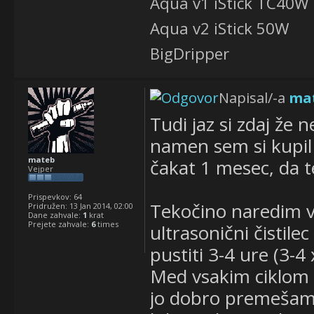
Aqua v1 iStick TC40W
Aqua v2 iStick 50W
BigDripper
Napisal/-a
ma
Tudi jaz si zdaj že
namen sem si kupil 
mateb
čakat 1 mesec, da t
Vejper
Prispevkov:
64
Tekočino naredim v 
Pridružen:
13 Jan 2014, 02:00
Dane zahvale:
1
krat
Prejete zahvale:
6
times
ultrasonični čistil
pustiti 3-4 ure (3-4
Med vsakim ciklom f
jo dobro premešam. 