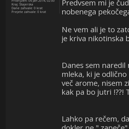
Predvsem mi je čudn
Pridružen:
06 Jan 2014, 02:00
Kraj:
Štajerska
Dane zahvale:
0 krat
nobenega pekočega
Prejete zahvale:
0 krat
Ne vem ali je to za
je kriva nikotinska 
Danes sem naredil 
mleka, ki je odličn
več arome, nisem zih
kak pa bo jutri !??!
Lahko pa rečem, da 
dokler ne " zapeče"