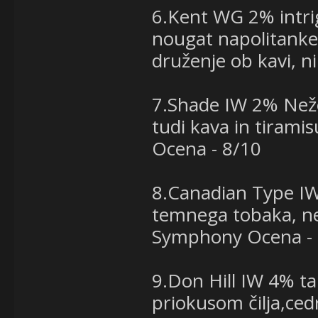
6.Kent WG 2% intrig
nougat napolitanke,
druženje ob kavi, n
7.Shade IW 2% Neže
tudi kava in tiram
Ocena - 8/10
8.Canadian Type I
temnega tobaka, n
Symphony Ocena - 
9.Don Hill IW 4% ta
priokusom čilja,ced