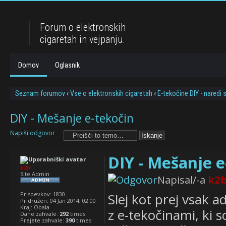
Forum o elektronskih
cigaretah in vejpanju.
Domov
Oglasnik
Seznam forumov
‹
Vse o elektronskih cigaretah
‹
E-tekočine DIY - naredi
DIY - Mešanje e-tekočin
Napiši odgovor
DIY - Mešanje e
k2b
Site Admin
Napisal/-a
k2
Prispevkov:
1830
Slej kot prej vsak a
Pridružen:
04 Jan 2014, 02:00
Kraj:
Obala
z e-tekočinami, ki 
Dane zahvale:
292
times
Prejete zahvale:
390
times