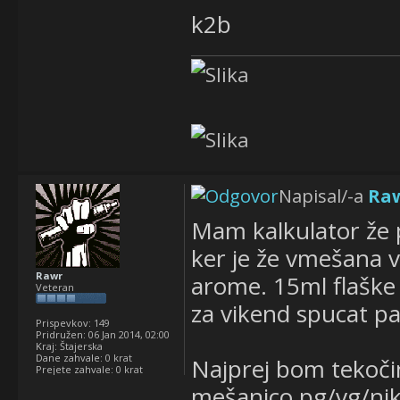
k2b
Napisal/-a
Ra
Mam kalkulator že 
ker je že vmešana 
Rawr
arome. 15ml flašk
Veteran
za vikend spucat p
Prispevkov:
149
Pridružen:
06 Jan 2014, 02:00
Kraj:
Štajerska
Dane zahvale:
0 krat
Najprej bom tekočin
Prejete zahvale:
0 krat
mešanico pg/vg/niko