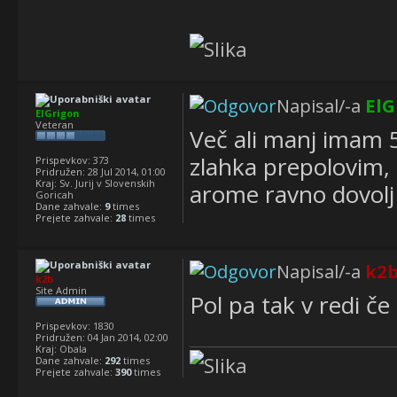
Napisal/-a
ElG
ElGrigon
Veteran
Več ali manj imam 
zlahka prepolovim, 
Prispevkov:
373
Pridružen:
28 Jul 2014, 01:00
Kraj:
Sv. Jurij v Slovenskih
arome ravno dovolj 
Goricah
Dane zahvale:
9
times
Prejete zahvale:
28
times
Napisal/-a
k2
k2b
Site Admin
Pol pa tak v redi č
Prispevkov:
1830
Pridružen:
04 Jan 2014, 02:00
Kraj:
Obala
Dane zahvale:
292
times
Prejete zahvale:
390
times