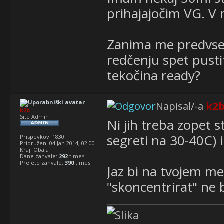
prihajajočim VG. V
Zanima me predvsem
redčenju spet pustit
tekočina ready?
Napisal/-a
k2
k2b
Site Admin
Ni jih treba zopet 
segreti na 30-40C) i
Prispevkov:
1830
Pridružen:
04 Jan 2014, 02:00
Kraj:
Obala
Dane zahvale:
292
times
Prejete zahvale:
390
times
Jaz bi na tvojem mes
"skoncentrirat" ne 