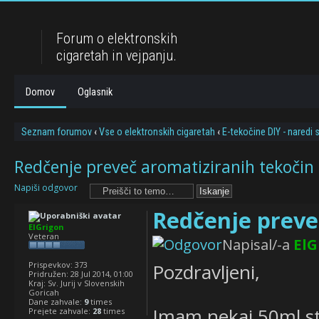
Forum o elektronskih
cigaretah in vejpanju.
Domov
Oglasnik
Seznam forumov
‹
Vse o elektronskih cigaretah
‹
E-tekočine DIY - naredi
Redčenje preveč aromatiziranih tekočin
Napiši odgovor
Redčenje preve
ElGrigon
Veteran
Napisal/-a
ElG
Prispevkov:
373
Pozdravljeni,
Pridružen:
28 Jul 2014, 01:00
Kraj:
Sv. Jurij v Slovenskih
Goricah
Dane zahvale:
9
times
Imam nekaj 50ml stek
Prejete zahvale:
28
times