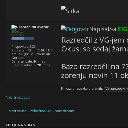
Napisal/-a
ElG
ElGrigon
Veteran
Razredčil z VG-jem 
Okusi so sedaj žame
Prispevkov:
373
Pridružen:
28 Jul 2014, 01:00
Kraj:
Sv. Jurij v Slovenskih
Goricah
Dane zahvale:
9
times
Bazo razredčil na 
Prejete zahvale:
28
times
zorenju novih 11 o
Prikaži prispevke prejšnjih:
Napiši odgovor
Vrni se na E-tekočine DIY - naredi sam
KDO JE NA STRANI