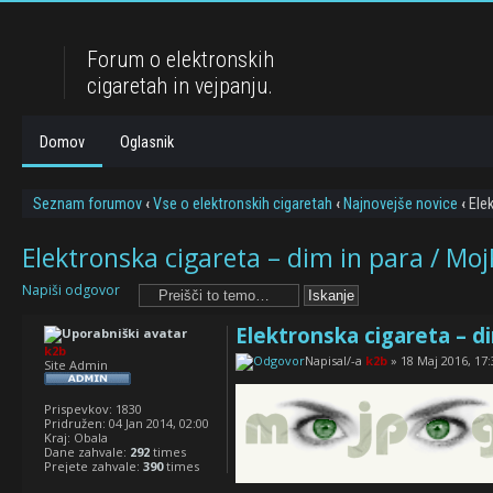
Forum o elektronskih
cigaretah in vejpanju.
Domov
Oglasnik
Seznam forumov
‹
Vse o elektronskih cigaretah
‹
Najnovejše novice
‹
Elek
Elektronska cigareta – dim in para / Mo
Napiši odgovor
Elektronska cigareta – d
k2b
Napisal/-a
k2b
» 18 Maj 2016, 17:
Site Admin
Prispevkov:
1830
Pridružen:
04 Jan 2014, 02:00
Kraj:
Obala
Dane zahvale:
292
times
Prejete zahvale:
390
times