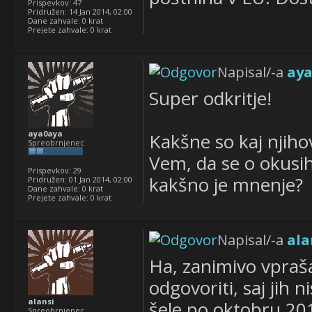
Prispevkov:
47
Pridružen:
14 Jan 2014, 02:00
Dane zahvale:
0 krat
Prejete zahvale:
0 krat
Napisal/-a
ay
Super odkritje!
aya0aya
Kakšne so kaj njiho
Spreobrnjenec
Vem, da se o okusih
Prispevkov:
29
kakšno je mnenje?
Pridružen:
01 Jan 2014, 02:00
Dane zahvale:
0 krat
Prejete zahvale:
0 krat
Napisal/-a
ala
Ha, zanimivo vpraš
odgovoriti, saj jih 
alansi
šele po oktobru 20
Spreobrnjenec