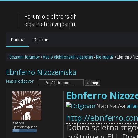
Forum o elektronskih
cigaretah in vejpanju.
Domov
Oglasnik
Seznam forumov
‹
Vse o elektronskih cigaretah
‹
Kje kupiti?
‹
Ebnferro N
Ebnferro Nizozemska
Napiši odgovor
Ebnferro Nizo
Napisal/-a
ala
http://ebnferro.co
alansi
Dobra spletna trgov
Spreobrnjenec
poštnina v EU. Dos