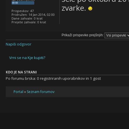
zvarke.
Prispevkov:
47
Pridružen:
14 Jan 2014, 02:00
Dane zahvale:
0 krat
Prejete zahvale:
0 krat
Prikaži prispevke prejšnjih:
Napiši odgovor
Vrni se na Kje kupiti?
KDO JE NA STRANI
Po forumu brska: 0 registriranih uporabnikov in 1 gost
Portal
»
Seznam forumov