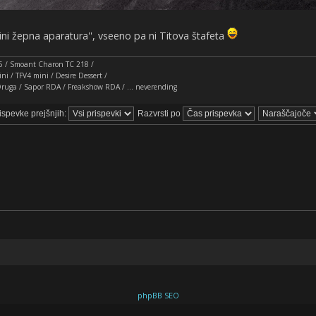
mini žepna aparatura'', vseeno pa ni Titova štafeta
I 25 / Smoant Charon TC 218 /
ni / TFV4 mini / Desire Dessert /
 Druga / Sapor RDA / Freakshow RDA / ... neverending
rispevke prejšnjih:
Razvrsti po
phpBB SEO