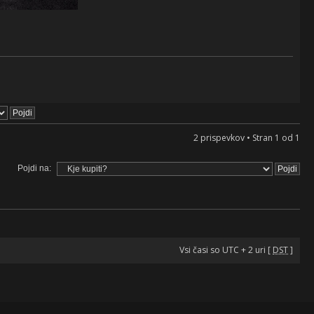
2 prispevkov • Stran
1
od
1
Pojdi na:
Vsi časi so UTC + 2 uri [
DST
]