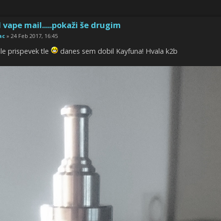
 vape mail.....pokaži še drugim
ac
» 24 Feb 2017, 16:45
le prispevek tle
danes sem dobil Kayfuna! Hvala k2b