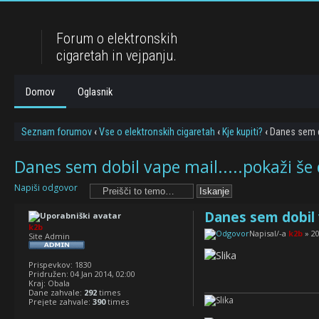
Forum o elektronskih
cigaretah in vejpanju.
Domov
Oglasnik
Seznam forumov
‹
Vse o elektronskih cigaretah
‹
Kje kupiti?
‹
Danes sem do
Danes sem dobil vape mail.....pokaži še
Napiši odgovor
Danes sem dobil v
k2b
Napisal/-a
k2b
» 20
Site Admin
Prispevkov:
1830
Pridružen:
04 Jan 2014, 02:00
Kraj:
Obala
Dane zahvale:
292
times
Prejete zahvale:
390
times