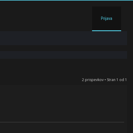
Prijava
2 prispevkov • Stran
1
od
1