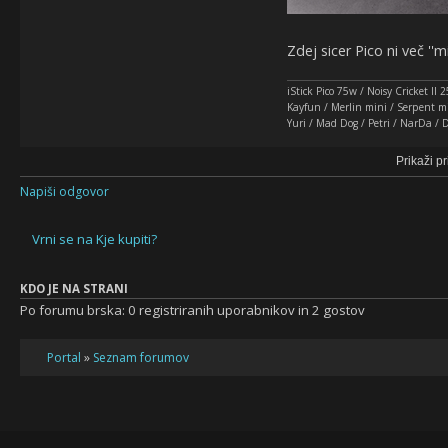
Zdej sicer Pico ni več ''
iStick Pico 75w / Noisy Cricket I
Kayfun / Merlin mini / Serpent mi
Yuri / Mad Dog / Petri / NarDa /
Prikaži p
Napiši odgovor
Vrni se na Kje kupiti?
KDO JE NA STRANI
Po forumu brska: 0 registriranih uporabnikov in 2 gostov
Portal
»
Seznam forumov