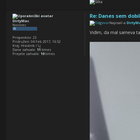
Re: Danes sem dobil
DirtyMac
Napisal/-a
DirtyM
Novinec
Vidim, da mal sameva ta
Prispevkov:
23
Pridružen:
04 Feb 2017, 16:52
Kraj:
Hrastnik / Lj
Dane zahvale:
11
times
Prejete zahvale:
10
times