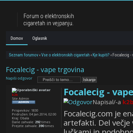
Forum o elektronskih
cigaretah in vejpanju.
Domov
Oglasnik
Seznam forumov
‹
Vse o elektronskih cigaretah
‹
Kje kupiti?
‹
Focalecig - 
Focalecig - vape trgovina
Napiši odgovor
Focalecig - vap
k2b
Site Admin
Napisal/-a
k2
Prispevkov:
1830
Focalecig.com je en
Pridružen:
04 Jan 2014, 02:00
Kraj:
Obala
artefakti. Del večj
Dane zahvale:
292
times
Prejete zahvale:
390
times
lučkami in podobno