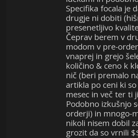
Specifika focala je 
drugje ni dobiti (hi
presenetljivo kvalit
Čeprav berem v drug
modom v pre-orderju
vnaprej in grejo še
količino & ceno k k
nič (beri premalo n
artikla po ceni ki so
mesec in več ter ti 
Podobno izkušnjo se
orderji) in mnogo-m
nikoli nisem dobil z
grozit da so vrnili 