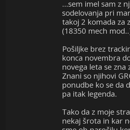
...sem imel sam z n
sodelovanja pri man
takoj 2 komada za z
(18350 mech mod..
Pošiljke brez track
konca novembra do ja
novega leta se zna 
Znani so njihovi 
ponudbe ko se da do
pa itak legenda.
Tako da z moje stra
nekaj šrota in kar 
sme ob naročilu ker