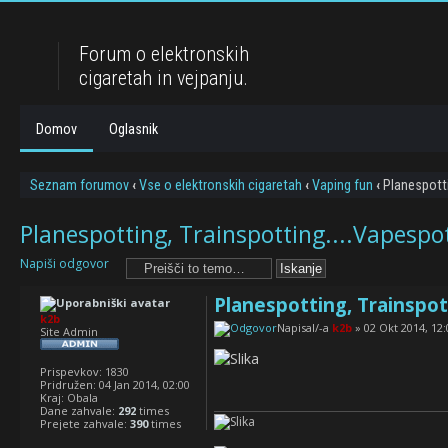
Forum o elektronskih
cigaretah in vejpanju.
Domov
Oglasnik
Seznam forumov
‹
Vse o elektronskih cigaretah
‹
Vaping fun
‹
Planespotti
Planespotting, Trainspotting....Vapespo
Napiši odgovor
Planespotting, Trainspot
k2b
Napisal/-a
k2b
» 02 Okt 2014, 12:
Site Admin
Prispevkov:
1830
Pridružen:
04 Jan 2014, 02:00
Kraj:
Obala
Dane zahvale:
292
times
Prejete zahvale:
390
times