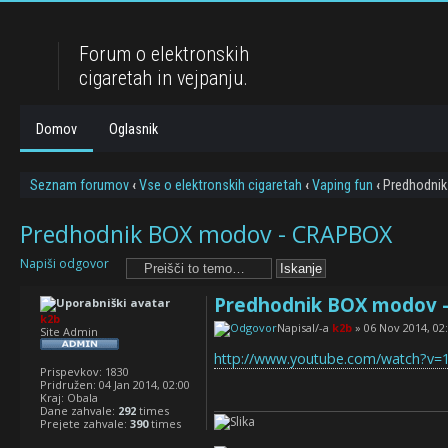
Forum o elektronskih
cigaretah in vejpanju.
Domov
Oglasnik
Seznam forumov
‹
Vse o elektronskih cigaretah
‹
Vaping fun
‹
Predhodnik
Predhodnik BOX modov - CRAPBOX
Napiši odgovor
Predhodnik BOX modov 
k2b
Napisal/-a
k2b
» 06 Nov 2014, 02
Site Admin
http://www.youtube.com/watch?v
Prispevkov:
1830
Pridružen:
04 Jan 2014, 02:00
Kraj:
Obala
Dane zahvale:
292
times
Prejete zahvale:
390
times