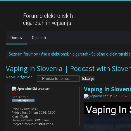
Forum o elektronskih
cigaretah in vejpanju.
Domov
Oglasnik
Seznam forumov
‹
Vse o elektronskih cigaretah
‹
Splošno o elektronski c
Vaping In Slovenia | Podcast with Slave
Napiši odgovor
Vaping In Sloveni
k2b
Napisal/-a
k2b
» 15
Site Admin
Prispevkov:
1830
Pridružen:
04 Jan 2014, 02:00
Kraj:
Obala
Dane zahvale:
292
times
Prejete zahvale:
390
times