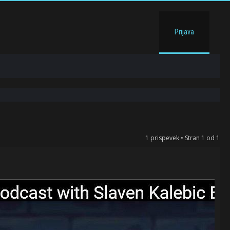
Prijava
1 prispevek • Stran
1
od
1