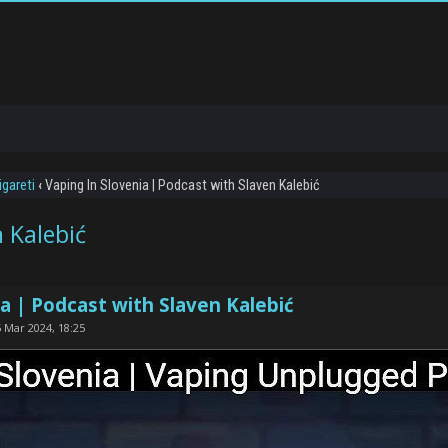
igareti
‹
Vaping In Slovenia | Podcast with Slaven Kalebić
n Kalebić
a | Podcast with Slaven Kalebić
 Mar 2024, 18:25