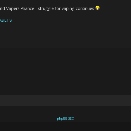
ld Vapers Aliance - struggle for vaping continues
dA9LT8
phpBB SEO