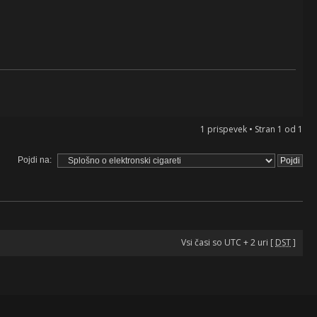
1 prispevek • Stran
1
od
1
Pojdi na:
Vsi časi so UTC + 2 uri [
DST
]