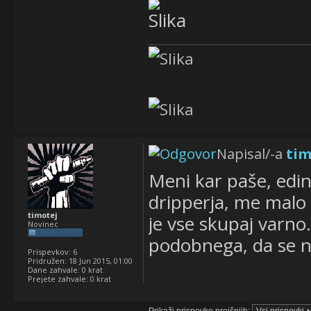
Napisal/-a
tim
Meni kar paše, edin
dripperja, me malo
timotej
je vse skupaj varno.
Novinec
podobnega, da se n
Prispevkov:
6
Pridružen:
18 Jun 2015, 01:00
Dane zahvale:
0 krat
Prejete zahvale:
0 krat
Prikaži prispevke prejšnjih: