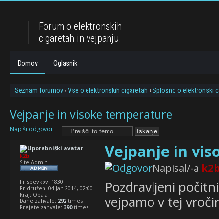
Forum o elektronskih
cigaretah in vejpanju.
Domov
Oglasnik
Seznam forumov
‹
Vse o elektronskih cigaretah
‹
Splošno o elektronski c
Vejpanje in visoke temperature
Napiši odgovor
Vejpanje in vi
k2b
Site Admin
Napisal/-a
k2
Prispevkov:
1830
Pozdravljeni počitniš
Pridružen:
04 Jan 2014, 02:00
Kraj:
Obala
vejpamo v tej vroči
Dane zahvale:
292
times
Prejete zahvale:
390
times