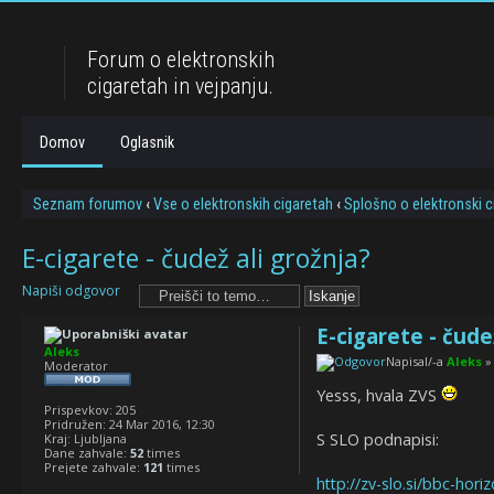
Forum o elektronskih
cigaretah in vejpanju.
Domov
Oglasnik
Seznam forumov
‹
Vse o elektronskih cigaretah
‹
Splošno o elektronski c
E-cigarete - čudež ali grožnja?
Napiši odgovor
E-cigarete - čude
Aleks
Napisal/-a
Aleks
» 
Moderator
Yesss, hvala ZVS
Prispevkov:
205
Pridružen:
24 Mar 2016, 12:30
S SLO podnapisi:
Kraj:
Ljubljana
Dane zahvale:
52
times
Prejete zahvale:
121
times
http://zv-slo.si/bbc-horiz