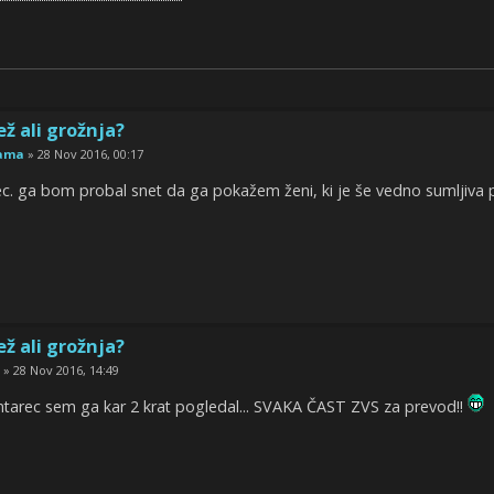
ež ali grožnja?
rama
» 28 Nov 2016, 00:17
. ga bom probal snet da ga pokažem ženi, ki je še vedno sumljiva pr
ež ali grožnja?
» 28 Nov 2016, 14:49
arec sem ga kar 2 krat pogledal... SVAKA ČAST ZVS za prevod!!