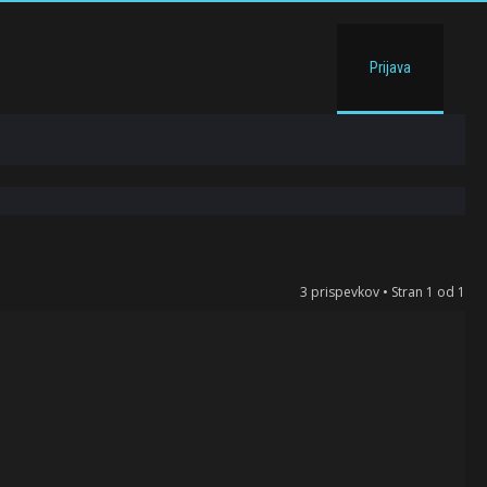
Prijava
3 prispevkov • Stran
1
od
1