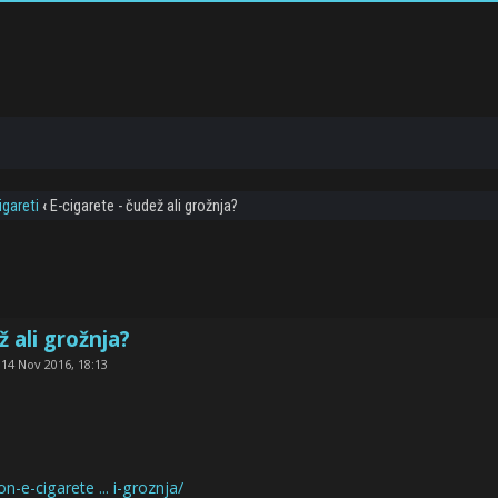
igareti
‹
E-cigarete - čudež ali grožnja?
ž ali grožnja?
14 Nov 2016, 18:13
on-e-cigarete ... i-groznja/