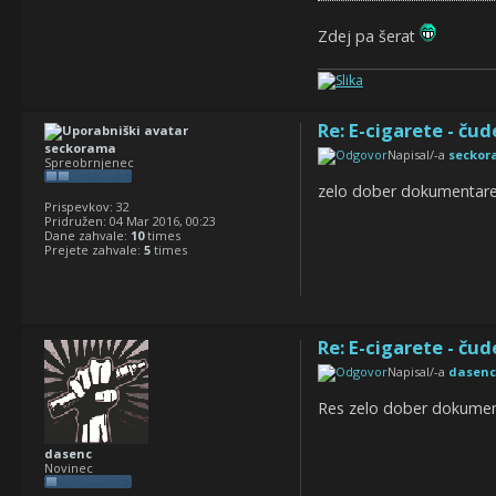
Zdej pa šerat
Re: E-cigarete - čud
seckorama
Napisal/-a
secko
Spreobrnjenec
zelo dober dokumentarec
Prispevkov:
32
Pridružen:
04 Mar 2016, 00:23
Dane zahvale:
10
times
Prejete zahvale:
5
times
Re: E-cigarete - čud
Napisal/-a
dasenc
Res zelo dober dokument
dasenc
Novinec