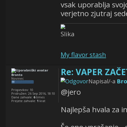
vsak uporablja svojo
verjetno zjutraj se
My flavor stash
Re: VAPER ZAČET
Bronto
Novinec
Napisal/-a
Br
@jero
Prispevkov:
10
Pridružen:
26 Sep 2016, 18:10
Dane zahvale:
6
times
Prejete zahvale:
1
krat
Najlepša hvala za inf