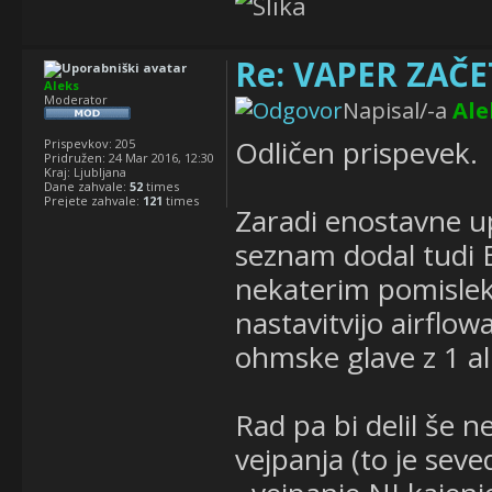
Re: VAPER ZAČET
Aleks
Moderator
Napisal/-a
Ale
Odličen prispevek.
Prispevkov:
205
Pridružen:
24 Mar 2016, 12:30
Kraj:
Ljubljana
Dane zahvale:
52
times
Prejete zahvale:
121
times
Zaradi enostavne u
seznam dodal tudi 
nekaterim pomisleko
nastavitvijo airflow
ohmske glave z 1 al
Rad pa bi delil še 
vejpanja (to je sev