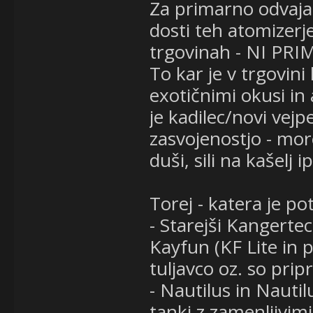
Za primarno odvaja
dosti teh atomizerje
trgovinah - NI PRI
To kar je v trgovin
exotičnimi okusi in
je kadilec/novi vej
zasvojenostjo - mor
duši, sili na kašelj ip
Torej - katera je p
- Starejši Kangertec
Kayfun (KF Lite in p
tuljavco oz. so prip
- Nautilus in Nautil
tanki z zamenljivimi