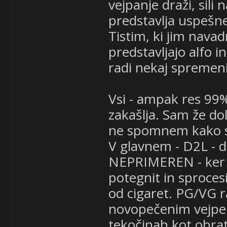
vejpanje draži, sili 
predstavlja uspešn
Tistim, ki jim navad
predstavljajo alfo 
radi nekaj spremenil
Vsi - ampak res 99% 
zakašlja. Sam že dol
ne spomnem kako se
V glavnem - D2L - di
NEPRIMEREN - ker n
potegnit in sprocesi
od cigaret. PG/VG 
novopečenim vejperj
tekočinah kot obra