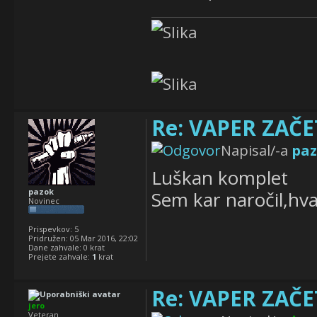
Re: VAPER ZAČET
Napisal/-a
pa
Luškan komplet
pazok
Sem kar naročil,hva
Novinec
Prispevkov:
5
Pridružen:
05 Mar 2016, 22:02
Dane zahvale:
0 krat
Prejete zahvale:
1
krat
Re: VAPER ZAČET
jero
Veteran