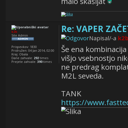
malo skašljat
Re: VAPER ZAČET
k2b
Site Admin
Napisal/-a
k2
Še ena kombinacija 
Prispevkov:
1830
Pridružen:
04 Jan 2014, 02:00
Kraj:
Obala
višjo vsebnostjo ni
Dane zahvale:
292
times
Prejete zahvale:
390
times
ne predrag komplat
M2L seveda.
TANK
https://www.fastt