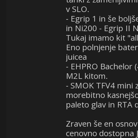
v SLO.
- Egrip 1 in še bolj
in Ni200 - Egrip II
Tukaj imamo kit "al
Eno polnjenje bateri
juicea
- EHPRO Bachelor (
M2L kitom.
- SMOK TFV4 mini z 
morebitno kasnejšo 
paleto glav in RTA d
Zraven še en osnov
cenovno dostopna Jo