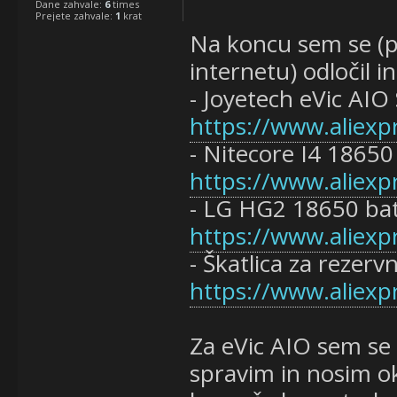
Dane zahvale:
6
times
Prejete zahvale:
1
krat
Na koncu sem se (p
internetu) odločil in
- Joyetech eVic AIO
https://www.aliexp
- Nitecore I4 18650
https://www.aliexp
- LG HG2 18650 ba
https://www.aliexp
- Škatlica za rezerv
https://www.aliexp
Za eVic AIO sem se 
spravim in nosim ok