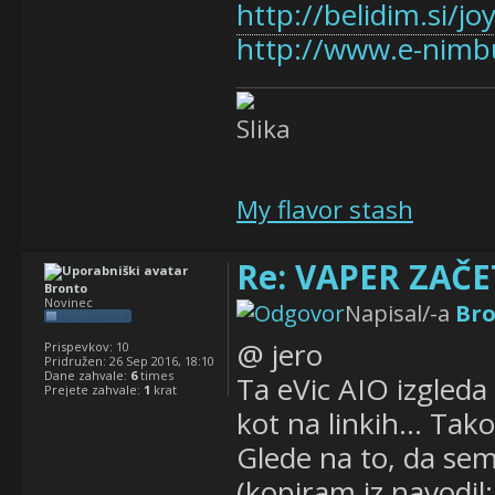
http://belidim.si/j
http://www.e-nimbu
My flavor stash
Re: VAPER ZAČET
Bronto
Novinec
Napisal/-a
Br
@ jero
Prispevkov:
10
Pridružen:
26 Sep 2016, 18:10
Dane zahvale:
6
times
Ta eVic AIO izgleda 
Prejete zahvale:
1
krat
kot na linkih... Tako
Glede na to, da sem
(kopiram iz navodi