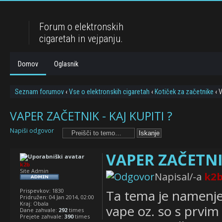
Forum o elektronskih
cigaretah in vejpanju.
Domov
Oglasnik
Seznam forumov
‹
Vse o elektronskih cigaretah
‹
Kotiček za začetnike
‹
V
VAPER ZAČETNIK - KAJ KUPITI ?
Napiši odgovor
VAPER ZAČETNIK
k2b
Site Admin
Napisal/-a
k2
Prispevkov:
1830
Ta tema je namenje
Pridružen:
04 Jan 2014, 02:00
Kraj:
Obala
vape oz. so s prvim
Dane zahvale:
292
times
Prejete zahvale:
390
times