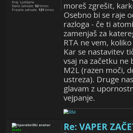
Kraj:
Ljubljana
moreš zgrešit, karko
Dane zahvale:
52
times
Prejete zahvale:
121
times
Osebno bi se raje o
razloga - če ti atom
zamenjaš za katere
RTA ne vem, koliko 
Kar se nastavitev t
vsaj na začetku ne 
M2L (razen moči, dok
ustreza). Druge nas
glavam z upornostm
vejpanje.
Re: VAPER ZAČET
Aleks