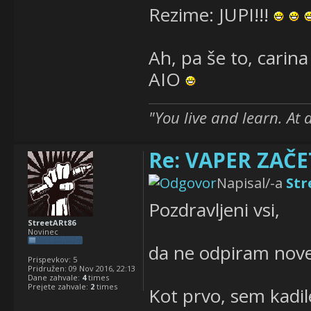
Rezime: JUPI!!!
Ah, pa še to, carina 
AIO
"You live and learn. At 
Re: VAPER ZAČET
Napisal/-a
Str
Pozdravljeni vsi,
StreetARt86
Novinec
da ne odpiram nove
Prispevkov:
5
Pridružen:
09 Nov 2016, 22:13
Dane zahvale:
4
times
Prejete zahvale:
2
times
Kot prvo, sem kadile