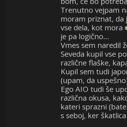
bom, če bo potreba 
Trenutno vejpam na
moram priznat, da j
vse dela, kot mora
je pa logično...
Vmes sem naredil že 
Seveda kupil vse p
različne flaške, kapa
Kupil sem tudi jap
(upam, da uspešno) 
Ego AIO tudi še up
različna okusa, kak
kateri sprazni (bate
s seboj, ker škatlica 