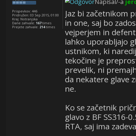
Napisal/-a
jer
Jaz bi začetnikom pr
Prispevkov:
446
Pridružen:
03 Sep 2015, 01:00
Kraj:
Notranjska
in one, saj bo zado
Dane zahvale:
167
times
Prejete zahvale:
214
times
vejperjem in defent
lahko uporabljajo 
ustnikom, ki naredi
tekočine je prepros
prevelik, ni premajh
da nekatere glave z
ne.
Ko se začetnik pri
glavo z BF SS316-0.
RTA, saj ima zadeva