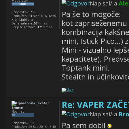
Moderator
Napisal/-a
Ale
Pa še to mogoče:
Prispevkov:
205
Pridružen:
24 Mar 2016, 12:30
Kraj:
Ljubljana
kot zapriseženemu M
Dane zahvale:
52
times
Prejete zahvale:
121
times
kombinacija kakšne
mini, Istick Pico...)
Mini - vizualno lep
kapacitete). Predvs
Toptank mini.
Stealth in učinkovi
Re: VAPER ZAČET
Bronto
Novinec
Napisal/-a
Br
Pa sem dobil
Prispevkov:
10
Pridružen:
26 Sep 2016, 18:10