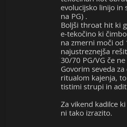
evolucijsko linijo i
na PG) .
Boljši throat hit ki
e-tekočino ki čimbo
na zmerni moči od 
najustreznejša rešit
30/70 PG/VG če ne
Govorim seveda za d
ritualom kajenja, t
tistimi strupi in adit
Za vikend kadilce ki
ni tako izrazito.