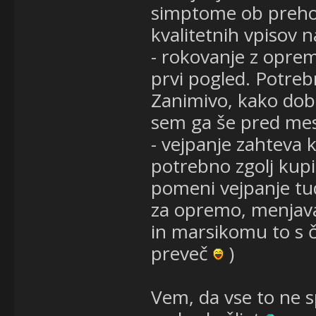
simptome ob prehodu
kvalitetnih vpisov 
- rokovanje z oprem
prvi pogled. Potrebn
Zanimivo, kako dobr
sem ga še pred mes
- vejpanje zahteva k
potrebno zgolj kupit
pomeni vejpanje tud
za opremo, menjavan
in marsikomu to s 
preveč
)
Vem, da vse to ne s