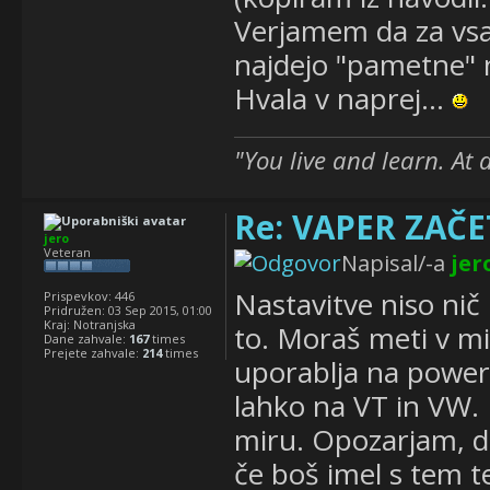
Verjamem da za vsak
najdejo "pametne" n
Hvala v naprej...
"You live and learn. At 
Re: VAPER ZAČET
jero
Veteran
Napisal/-a
jer
Nastavitve niso nič
Prispevkov:
446
Pridružen:
03 Sep 2015, 01:00
Kraj:
Notranjska
to. Moraš meti v m
Dane zahvale:
167
times
Prejete zahvale:
214
times
uporablja na powe
lahko na VT in VW. 
miru. Opozarjam, da
če boš imel s tem t