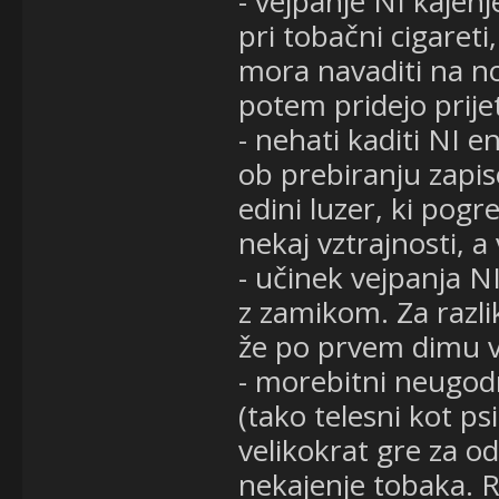
- vejpanje NI kajen
pri tobačni cigareti
mora navaditi na no
potem pridejo prije
- nehati kaditi NI 
ob prebiranju zapis
edini luzer, ki pogr
nekaj vztrajnosti, a
- učinek vejpanja N
z zamikom. Za razli
že po prvem dimu v
- morebitni neugodn
(tako telesni kot ps
velikokrat gre za o
nekajenje tobaka. R