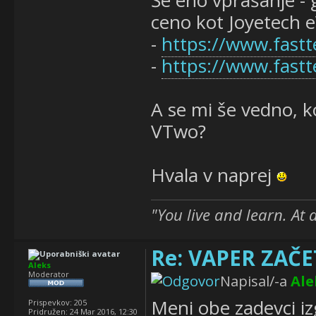
Še eno vprašanje - 
ceno kot Joyetech 
-
https://www.fastt
-
https://www.fastt
A se mi še vedno, ko
VTwo?
Hvala v naprej
"You live and learn. At 
Re: VAPER ZAČET
Aleks
Moderator
Napisal/-a
Ale
Meni obe zadevci i
Prispevkov:
205
Pridružen:
24 Mar 2016, 12:30