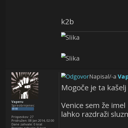
k2b
Napisal/-a
Va
Mogoče je ta kašel
Vaperu
Venice sem že imel 
Spreobrnjenec
lahko razdraži sluzni
Prispevkov:
27
Pridružen:
08 Jan 2014, 02:00
Dane zahvale:
0 krat
Prejete zahvale:
0 krat