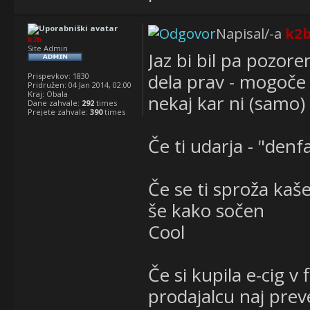
Napisal/-a
k2
k2b
Site Admin
Jaz bi bil pa pozore
dela prav - mogoče 
Prispevkov:
1830
Pridružen:
04 Jan 2014, 02:00
Kraj:
Obala
nekaj kar ni (samo)
Dane zahvale:
292
times
Prejete zahvale:
390
times
Če ti udarja - "denf
Če se ti sproža kašel
še kako sočen
Cool
Če si kupila e-cig v
prodajalcu naj preve