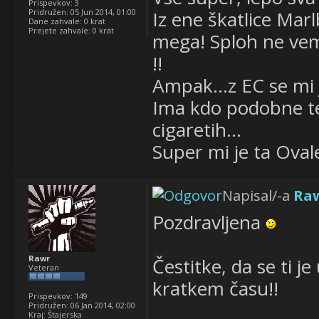
Prispevkov:
3
Pridružen:
05 Jun 2014, 01:00
Iz ene škatlice Mar
Dane zahvale:
0 krat
Prejete zahvale:
0 krat
mega! Sploh ne vem
!!
Ampak...z EC se mi 
Ima kdo podobne tež
cigaretih...
Super mi je ta Oval
Napisal/-a
Ra
Pozdravljena
Rawr
Čestitke, da se ti j
Veteran
kratkem času!!
Prispevkov:
149
Pridružen:
06 Jan 2014, 02:00
Kraj:
Štajerska