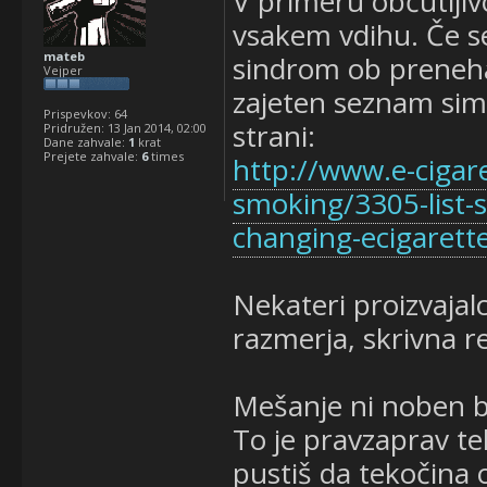
V primeru občutljivo
vsakem vdihu. Če se
mateb
sindrom ob preneha
Vejper
zajeten seznam sim
Prispevkov:
64
strani:
Pridružen:
13 Jan 2014, 02:00
Dane zahvale:
1
krat
Prejete zahvale:
6
times
http://www.e-cigar
smoking/3305-list-
changing-ecigarett
Nekateri proizvajal
razmerja, skrivna 
Mešanje ni noben b
To je pravzaprav t
pustiš da tekočina od