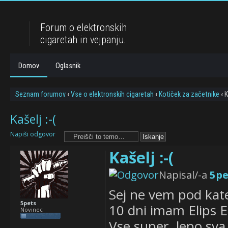
Forum o elektronskih
cigaretah in vejpanju.
Domov
Oglasnik
Seznam forumov
‹
Vse o elektronskih cigaretah
‹
Kotiček za začetnike
‹
K
Kašelj :-(
Napiši odgovor
Kašelj :-(
Napisal/-a
5pe
Sej ne vem pod kate
5pets
10 dni imam Elips 
Novinec
Vse super, lepo sva 