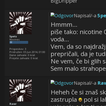
BigDripper
Napisal/-a
5pe
Hmmm...
piše tako: nicotine
5pets
voda...
Novinec
Vem, da so najdraž
Prispevkov:
3
prepričali, da je tud
Pridružen:
05 Jun 2014, 01:00
Dane zahvale:
0 krat
Prejete zahvale:
0 krat
Ne vem, če bi glih
Sem malo strahope
Napisal/-a
Ra
Heheh če si znaš sk
zastrupla
pol si l
Rawr