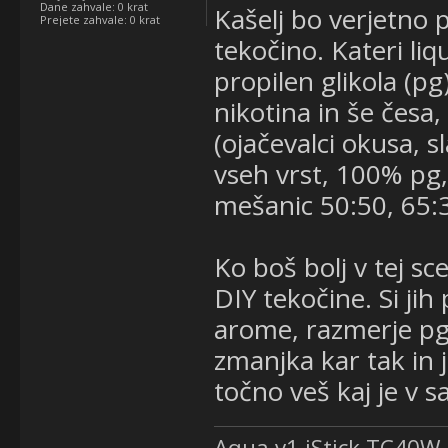
Dane zahvale:
0 krat
Kašelj bo verjetno 
Prejete zahvale:
0 krat
tekočino. Kateri li
propilen glikola (pg
nikotina in še česa,
(ojačevalci okusa, s
vseh vrst, 100% pg,
mešanic 50:50, 65:35
Ko boš bolj v tej s
DIY tekočine. Si jih
arome, razmerje pg/
zmanjka kar tak in j
točno veš kaj je v s
Aqua v1 iStick TC40W