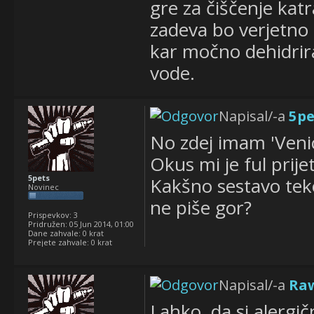
gre za čiščenje katr
zadeva bo verjetno 
kar močno dehidrira,
vode.
Napisal/-a
5pe
No zdej imam 'Venic
Okus mi je ful prije
5pets
Kakšno sestavo teko
Novinec
ne piše gor?
Prispevkov:
3
Pridružen:
05 Jun 2014, 01:00
Dane zahvale:
0 krat
Prejete zahvale:
0 krat
Napisal/-a
Ra
Lahko, da si alergič