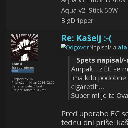
Aqua v2 iStick 50W
BigDripper
Re: Kašelj :-(
Napisal/-a
ala
5pets napisal/-
alansi
Ampak...z EC se m
Spreobrnjenec
Ima kdo podobne t
Prispevkov:
47
Pridružen:
14 Jan 2014, 02:00
cigaretih...
Dane zahvale:
0 krat
Prejete zahvale:
0 krat
Super mi je ta Ova
Pred uporabo EC sem
tednu dni prišel kaš