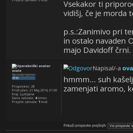
Vsekakor ti pripor
vidišj, če je morda t
p.s.:Zanimivo pri te
in ostalo navaden O
majo Davidoff črni.
Napisal/-a
ova
ovale
Spreobrnjenec
hmmm... suh kašelj?
zamenjati aromo, ke
Prispevkov:
28
Pridružen:
21 Maj 2014, 01:00
Kraj:
Ljubljana
Dane zahvale:
4
times
Prejete zahvale:
1
krat
Prikaži prispevke prejšnjih: