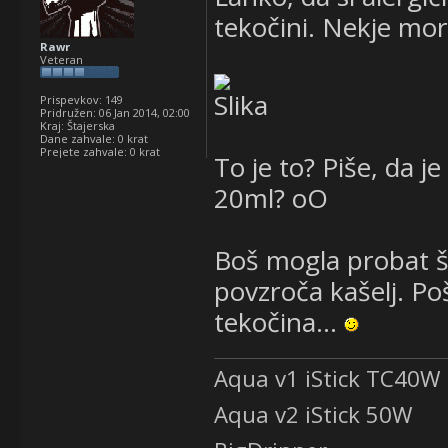
tekočini. Nekje mor
Rawr
Veteran
Prispevkov:
149
Pridružen:
06 Jan 2014, 02:00
Kraj:
Štajerska
Dane zahvale:
0 krat
Prejete zahvale:
0 krat
To je to? Piše, da j
20ml? oO
Boš mogla probat še
povzroča kašelj. Po
tekočina...
Aqua v1 iStick TC40W
Aqua v2 iStick 50W