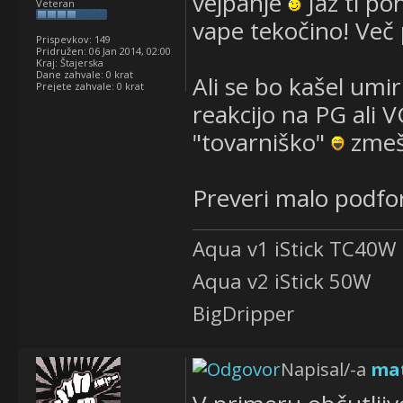
vejpanje
Jaz ti p
Veteran
vape tekočino! Več 
Prispevkov:
149
Pridružen:
06 Jan 2014, 02:00
Kraj:
Štajerska
Dane zahvale:
0 krat
Ali se bo kašel umiri
Prejete zahvale:
0 krat
reakcijo na PG ali VG
"tovarniško"
zmeš
Preveri malo podfo
Aqua v1 iStick TC40W
Aqua v2 iStick 50W
BigDripper
Napisal/-a
ma