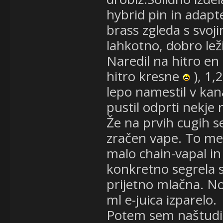
hybrid pin in adapt
brass zgleda s svo
lahkotno, dobro leži
Naredil na hitro e
hitro kresne
), 1,
lepo namestil v kana
pustil odprti nekje 
Že na prvih cugih s
zračen vape. To me 
malo chain-vapal in 
konkretno segrela s
prijetno mlačna. No,
ml e-juica izparelo.
Potem sem naštudiral