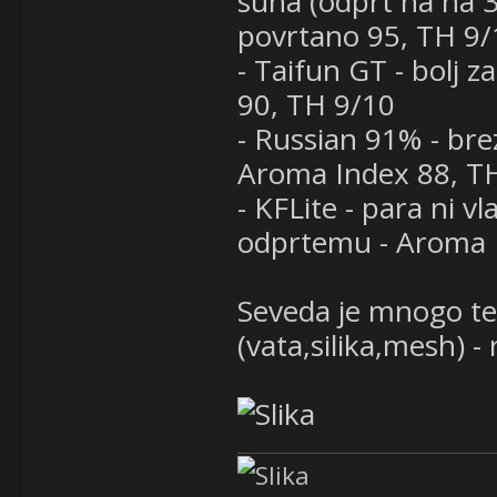
suha (odprt na na 3
povrtano 95, TH 9/
- Taifun GT - bolj z
90, TH 9/10
- Russian 91% - brez
Aroma Index 88, T
- KFLite - para ni vl
odprtemu - Aroma 
Seveda je mnogo te
(vata,silika,mesh) - 