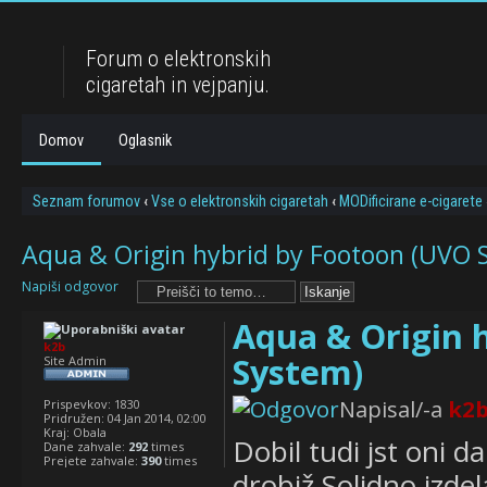
Forum o elektronskih
cigaretah in vejpanju.
Domov
Oglasnik
Seznam forumov
‹
Vse o elektronskih cigaretah
‹
MODificirane e-cigarete
Aqua & Origin hybrid by Footoon (UVO 
Napiši odgovor
Aqua & Origin 
k2b
System)
Site Admin
Napisal/-a
k2
Prispevkov:
1830
Pridružen:
04 Jan 2014, 02:00
Kraj:
Obala
Dobil tudi jst oni d
Dane zahvale:
292
times
Prejete zahvale:
390
times
drobiž.Solidno izdela