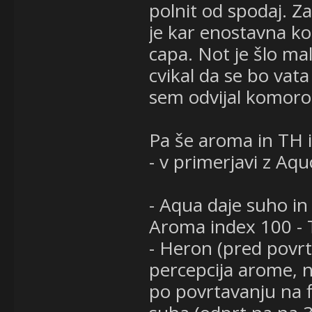
polnit od spodaj. Z
je kar enostavna ko 
capa. Not je šlo ma
cvikal da se bo vat
sem odvijal komoro 
Pa še aroma in TH 
- v primerjavi z Aqu
- Aqua daje suho in
Aroma index 100 -
- Heron (pred povrt
percepcija arome, n
po povrtavanju na 