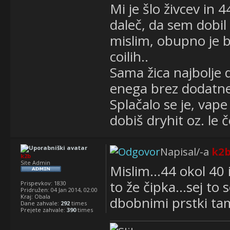
Mi je šlo živcev in 
daleč, da sem dobil
mislim, obupno je b
coilih..
Sama žica najbolje d
enega brez dodatne
Splačalo se je, vape 
dobiš dryhit oz. le 
Napisal/-a
k2
k2b
Site Admin
Mislim...44 okol 40 
to že čipka...sej to 
Prispevkov:
1830
Pridružen:
04 Jan 2014, 02:00
Kraj:
Obala
dbobnimi prstki ta
Dane zahvale:
292
times
Prejete zahvale:
390
times