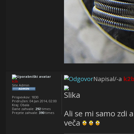
Napisal/-a
k2
k2b
Site Admin
Prispevkov:
1830
Pridružen:
04 Jan 2014, 02:00
Kraj:
Obala
Dane zahvale:
292
times
Ali se mi samo zdi a
Prejete zahvale:
390
times
veča