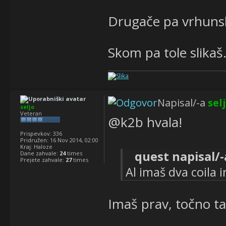
Drugače pa vrhuns
Skom pa tole slikaš
Napisal/-a
sel
seljo
Veteran
@k2b hvala!
Prispevkov:
336
Pridružen:
16 Nov 2014, 02:00
Kraj:
Haloze
quest napisal/-
Dane zahvale:
24
times
Prejete zahvale:
27
times
Al imaš dva coila 
Imaš prav, točno t