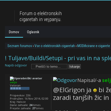
Forum o elektronskih
cigaretah in vejpanju.
Domov
Oglasnik
Seznam forumov
‹
Vse o elektronskih cigaretah
‹
MODificirane e-cigarete
! Tuljave/Buildi/Setupi - pri vas in na spl
Napiši odgovor
Napisal/-a
sel
seljo
Veteran
@ElGrigon ja
bi ž
zaradi tanjših žic i
Prispevkov:
336
Pridružen:
16 Nov 2014, 02:00
Kraj:
Haloze
Dane zahvale:
24
times
Prejete zahvale:
27
times