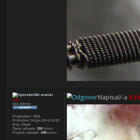
Napisal/-a
k2
k2b
Site Admin
Prispevkov:
1830
Pridružen:
04 Jan 2014, 02:00
Kraj:
Obala
Dane zahvale:
292
times
Prejete zahvale:
390
times