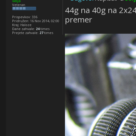
seljo
Veteran
44g na 40g na 2x2
premer
Prispevkov:
336
Pridružen:
16 Nov 2014, 02:00
Kraj:
Haloze
Dane zahvale:
24
times
Prejete zahvale:
27
times