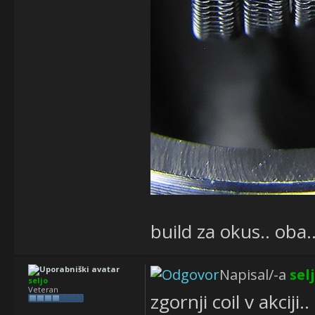
build za okus.. oba.
Napisal/-a
sel
seljo
Veteran
zgornji coil v akciji..