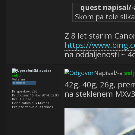
quest napisal/-
Skom pa tole slika
Z 8 let starim Cano
https://www.bing.
na oddaljenosti ~ 
Napisal/-a
sel
seljo
Veteran
42g, 40g, 26g, pre
na steklenem MXv
Prispevkov:
336
Pridružen:
16 Nov 2014, 02:00
Kraj:
Haloze
Dane zahvale:
24
times
Prejete zahvale:
27
times