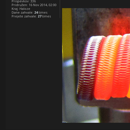
Prispevkov:
336
Pridružen:
16 Nov 2014, 02:00
Kraj:
Haloze
Dane zahvale:
24
times
Prejete zahvale:
27
times