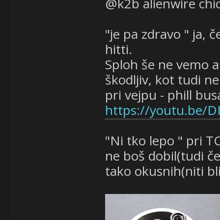
@k2b alienwire chi
"je pa zdravo " ja, 
hitti.
Sploh še ne vemo al
škodljiv, kot tudi 
pri vejpu - phill bus
https://youtu.be/D
"Ni tko lepo " pri T
ne boš dobil(tudi 
tako okusnih(niti bl