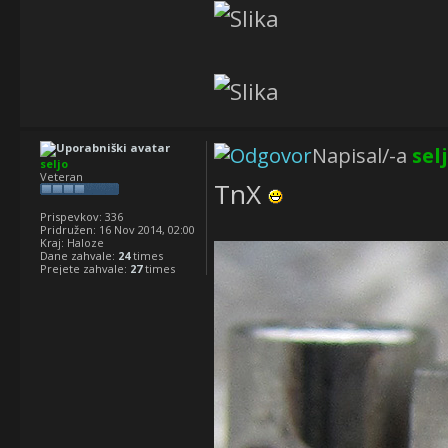
Napisal/-a
sel
seljo
Veteran
TnX
Prispevkov:
336
Pridružen:
16 Nov 2014, 02:00
Kraj:
Haloze
Dane zahvale:
24
times
Prejete zahvale:
27
times