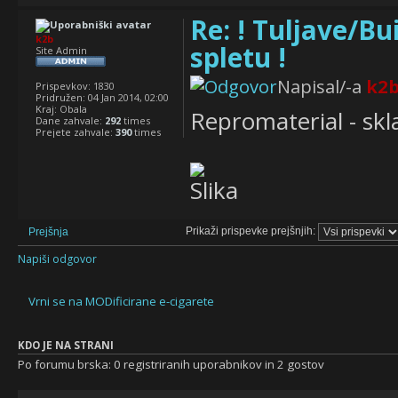
Re: ! Tuljave/Bui
k2b
spletu !
Site Admin
Napisal/-a
k2
Prispevkov:
1830
Pridružen:
04 Jan 2014, 02:00
Kraj:
Obala
Repromaterial - sk
Dane zahvale:
292
times
Prejete zahvale:
390
times
Prikaži prispevke prejšnjih:
Prejšnja
Napiši odgovor
Vrni se na MODificirane e-cigarete
KDO JE NA STRANI
Po forumu brska: 0 registriranih uporabnikov in 2 gostov