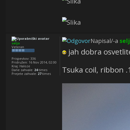
Napisal/-a
sel
seljo
Veteran
jah dobra osvetlite
Prispevkov:
336
Pridružen:
16 Nov 2014, 02:00
Kraj:
Haloze
Tsuka coil, ribbon
Dane zahvale:
24
times
Prejete zahvale:
27
times