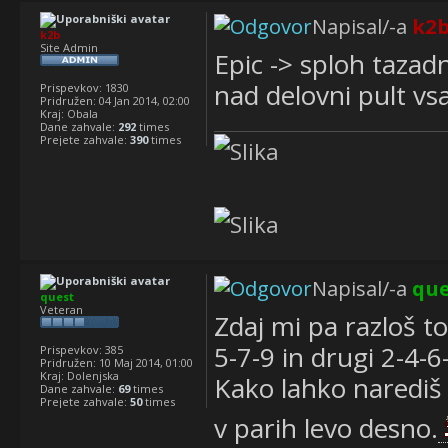
Napisal/-a
k2
k2b
Site Admin
Epic -> sploh tazad
nad delovni pult v
Prispevkov:
1830
Pridružen:
04 Jan 2014, 02:00
Kraj:
Obala
Dane zahvale:
292
times
Prejete zahvale:
390
times
Napisal/-a
que
quest
Veteran
Zdaj mi pa razloš to
5-7-9 in drugi 2-4-6-
Prispevkov:
385
Pridružen:
10 Maj 2014, 01:00
Kraj:
Dolenjska
Kako lahko narediš
Dane zahvale:
69
times
Prejete zahvale:
50
times
v parih levo desno.