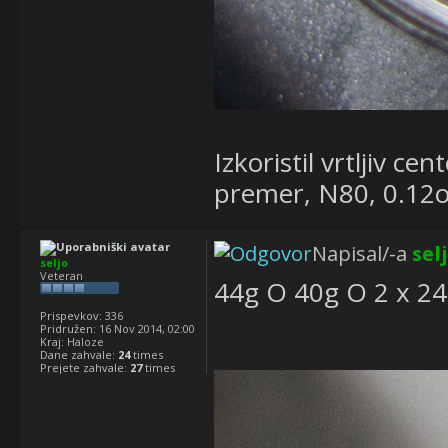
Izkoristil vrtljiv c
premer, N80, 0.12o
Napisal/-a
sel
seljo
Veteran
44g O 40g O 2 x 2
Prispevkov:
336
Pridružen:
16 Nov 2014, 02:00
Kraj:
Haloze
Dane zahvale:
24
times
Prejete zahvale:
27
times