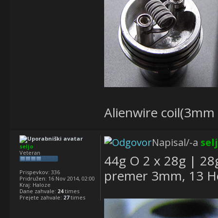
Alienwire coil(3mm
Napisal/-a
sel
seljo
Veteran
44g O 2 x 28g | 28g
premer 3mm, 13 He
Prispevkov:
336
Pridružen:
16 Nov 2014, 02:00
Kraj:
Haloze
Dane zahvale:
24
times
Prejete zahvale:
27
times